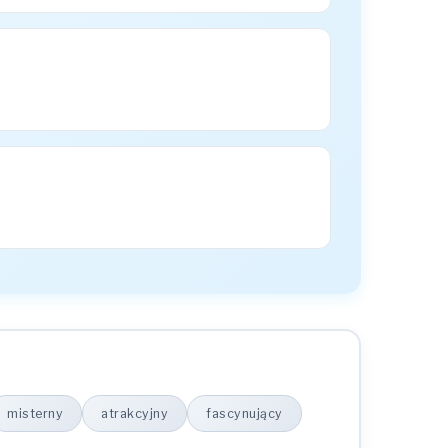
misterny
atrakcyjny
fascynujący