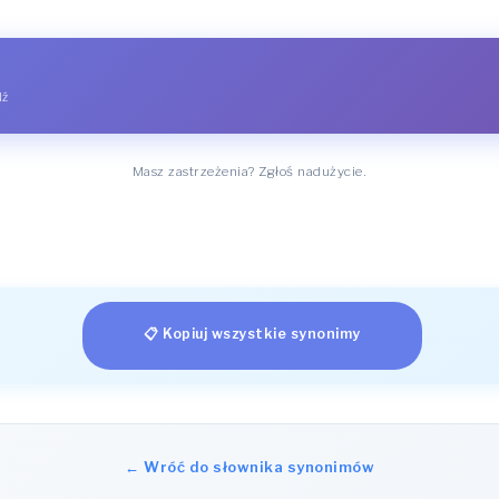
dź
Masz zastrzeżenia? Zgłoś nadużycie.
📋 Kopiuj wszystkie synonimy
← Wróć do słownika synonimów