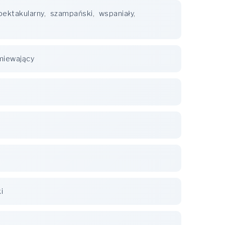
pektakularny
,
szampański
,
wspaniały
,
miewający
i