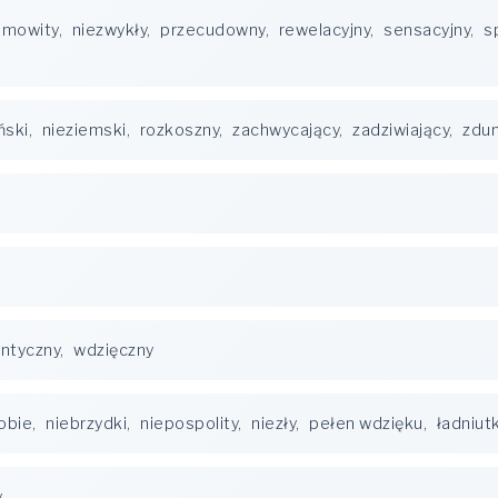
amowity
,
niezwykły
,
przecudowny
,
rewelacyjny
,
sensacyjny
,
s
ński
,
nieziemski
,
rozkoszny
,
zachwycający
,
zadziwiający
,
zdu
ntyczny
,
wdzięczny
obie
,
niebrzydki
,
niepospolity
,
niezły
,
pełen wdzięku
,
ładniutk
y