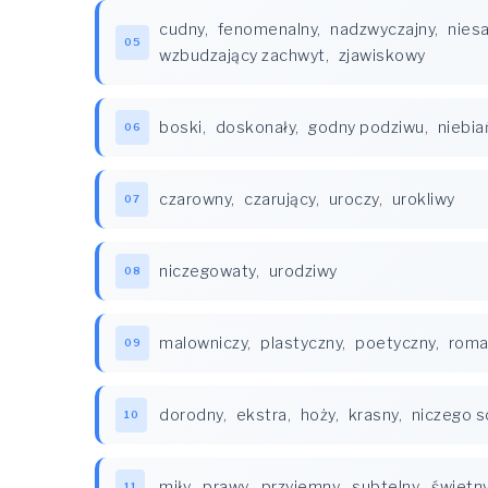
cudny
,
fenomenalny
,
nadzwyczajny
,
nies
05
wzbudzający zachwyt
,
zjawiskowy
boski
,
doskonały
,
godny podziwu
,
niebia
06
czarowny
,
czarujący
,
uroczy
,
urokliwy
07
niczegowaty
,
urodziwy
08
malowniczy
,
plastyczny
,
poetyczny
,
roma
09
dorodny
,
ekstra
,
hoży
,
krasny
,
niczego s
10
miły
,
prawy
,
przyjemny
,
subtelny
,
świetn
11