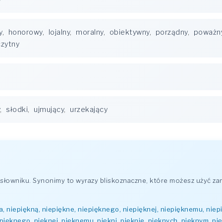
y
,
honorowy
,
lojalny
,
moralny
,
obiektywny
,
porządny
,
poważn
zytny
,
słodki
,
ujmujący
,
urzekający
owniku. Synonimy to wyrazy bliskoznaczne, które możesz użyć zam
a, niepiękną, niepiękne, niepięknego, niepięknej, niepięknemu, niepi
 pięknego, pięknej, pięknemu, piękni, pięknie, pięknych, pięknym, pi