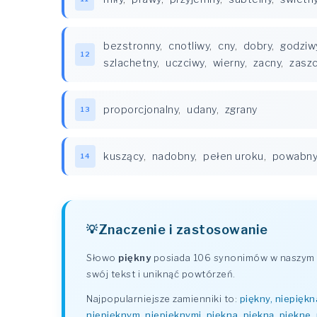
bezstronny
,
cnotliwy
,
cny
,
dobry
,
godziw
12
szlachetny
,
uczciwy
,
wierny
,
zacny
,
zaszc
proporcjonalny
,
udany
,
zgrany
13
kuszący
,
nadobny
,
pełen uroku
,
powabny
14
Znaczenie i zastosowanie
Słowo
piękny
posiada 106 synonimów w naszym sł
swój tekst i uniknąć powtórzeń.
Najpopularniejsze zamienniki to:
piękny, niepiękn
niepięknym, niepięknymi, piękna, piękną, piękne,