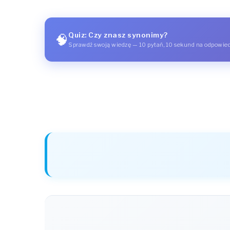
Quiz: Czy znasz synonimy?
🧠
Sprawdź swoją wiedzę — 10 pytań, 10 sekund na odpowie