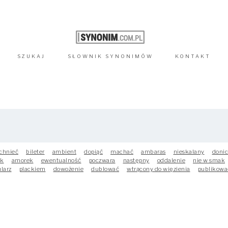
SZUKAJ
SŁOWNIK
SYNONIMÓW
KONTAKT
chnieć
bileter
ambient
dopiąć
machać
ambaras
nieskalany
doni
ak
amorek
ewentualność
poczwara
następny
oddalenie
nie w smak
larz
plackiem
dowożenie
dublować
wtrącony do więzienia
publikowa