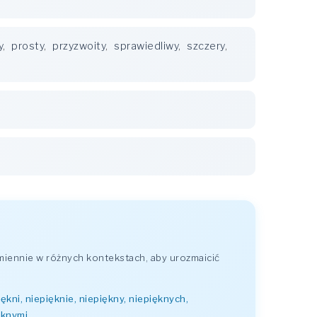
y
,
prosty
,
przyzwoity
,
sprawiedliwy
,
szczery
,
iennie w różnych kontekstach, aby urozmaicić
ękni, niepięknie, niepiękny, niepięknych,
ęknymi
.