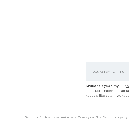
Szukane synonimy:
pa
produkcji krajowej
tajni
kapusta liściasta
wokabu
Synonim
Słownik synonimów
Wyrazy na PI
Synonim piękny
\
\
\