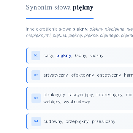
piękny
Synonim słowa
Inne określenia słowa
piękny
:
piękny, niepiękna, ni
niepięknymi, piękna, piękną, piękne, pięknego, piękn
cacy
,
piękny
,
ładny
,
śliczny
01
artystyczny
,
efektowny
,
estetyczny
,
har
02
atrakcyjny
,
fascynujący
,
interesujący
,
mo
03
wabiący
,
wystrzałowy
cudowny
,
przepiękny
,
prześliczny
04