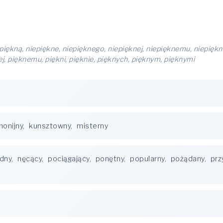
epiękną, niepiękne, niepięknego, niepięknej, niepięknemu, niepiękni
ej, pięknemu, piękni, pięknie, pięknych, pięknym, pięknymi
monijny
,
kunsztowny
,
misterny
dny
,
nęcący
,
pociągający
,
ponętny
,
popularny
,
pożądany
,
prz