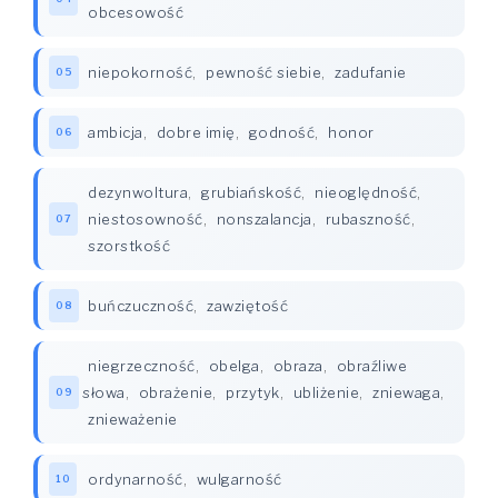
obcesowość
niepokorność
,
pewność siebie
,
zadufanie
05
ambicja
,
dobre imię
,
godność
,
honor
06
dezynwoltura
,
grubiańskość
,
nieoględność
,
niestosowność
,
nonszalancja
,
rubaszność
,
07
szorstkość
buńczuczność
,
zawziętość
08
niegrzeczność
,
obelga
,
obraza
,
obraźliwe
słowa
,
obrażenie
,
przytyk
,
ubliżenie
,
zniewaga
,
09
znieważenie
ordynarność
,
wulgarność
10