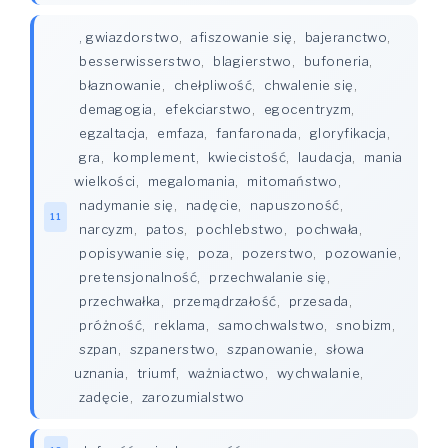
, gwiazdorstwo
,
afiszowanie się
,
bajeranctwo
,
besserwisserstwo
,
blagierstwo
,
bufoneria
,
błaznowanie
,
chełpliwość
,
chwalenie się
,
demagogia
,
efekciarstwo
,
egocentryzm
,
egzaltacja
,
emfaza
,
fanfaronada
,
gloryfikacja
,
gra
,
komplement
,
kwiecistość
,
laudacja
,
mania
wielkości
,
megalomania
,
mitomaństwo
,
nadymanie się
,
nadęcie
,
napuszoność
,
11
narcyzm
,
patos
,
pochlebstwo
,
pochwała
,
popisywanie się
,
poza
,
pozerstwo
,
pozowanie
,
pretensjonalność
,
przechwalanie się
,
przechwałka
,
przemądrzałość
,
przesada
,
próżność
,
reklama
,
samochwalstwo
,
snobizm
,
szpan
,
szpanerstwo
,
szpanowanie
,
słowa
uznania
,
triumf
,
ważniactwo
,
wychwalanie
,
zadęcie
,
zarozumialstwo