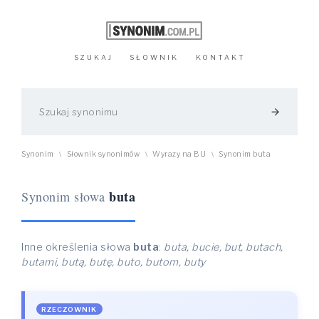
SZUKAJ
SŁOWNIK
KONTAKT
arrow_forward
Synonim
Słownik synonimów
Wyrazy na BU
Synonim buta
\
\
\
buta
Synonim słowa
Inne określenia słowa
buta
:
buta, bucie, but, butach,
butami, butą, butę, buto, butom, buty
RZECZOWNIK