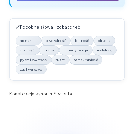
PRZYPADEK
LICZBA POJEDYNCZA
LICZBA MNOGA
buta
buty
Mianownik (kto? co?)
buty
buta
Dopełniacz (kogo? czego?)
Podobne słowa - zobacz też
butie
butom
Celownik (komu? czemu?)
butę
buty
Biernik (kogo? co?)
arogancja
bezczelność
butność
chucpa
butą
butami
Narzędnik (z kim? z czym?)
butie
butach
czelność
hucpa
impertynencja
nadętość
Miejscownik (o kim? o czym?)
buto
buty
Wołacz (o!)
pyszałkowatość
tupet
zarozumiałość
zuchwalstwo
Konstelacja synonimów: buta