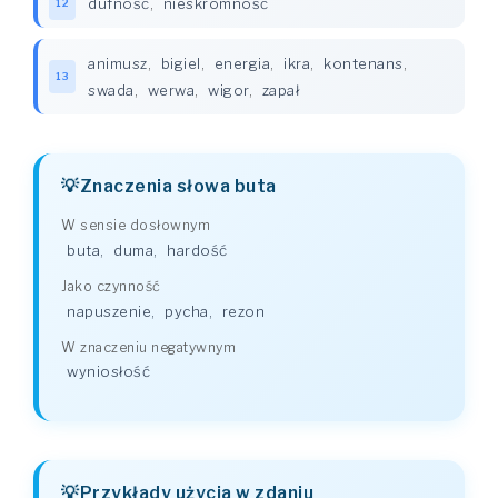
dufność
,
nieskromność
12
animusz
,
bigiel
,
energia
,
ikra
,
kontenans
,
13
swada
,
werwa
,
wigor
,
zapał
Znaczenia słowa buta
W sensie dosłownym
buta
,
duma
,
hardość
Jako czynność
napuszenie
,
pycha
,
rezon
W znaczeniu negatywnym
wyniosłość
Przykłady użycia w zdaniu