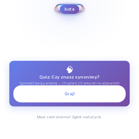
arogancja
bezczelność
zuchwalstwo
zarozumiałość
butność
tupet
chucpa
pyszałkowatość
buta
czelność
nadętość
hucpa
impertynencja
🧠
Quiz: Czy znasz synonimy?
Sprawdź swoją wiedzę — 10 pytań, 10 sekund na odpowiedź
Graj!
Masz zastrzeżenia? Zgłoś nadużycie.