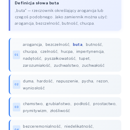
Definicja słowa buta
„buta" — rzeczownik określający arogancja lub
czegoś podobnego. Jako zamiennik można użyć:
arogancja, bezczelność, butność, chucpa.
arogancja
,
bezczelność
,
buta
,
butność
,
chucpa
,
czelność
,
hucpa
,
impertynencja
,
01
nadętość
,
pyszałkowatość
,
tupet
,
zarozumiałość
,
zuchwalstwo
,
zuchwałość
duma
,
hardość
,
napuszenie
,
pycha
,
rezon
,
02
wyniosłość
chamstwo
,
grubiaństwo
,
podłość
,
prostactwo
,
03
prymitywizm
,
złośliwość
bezceremonialność
,
niedelikatność
,
04