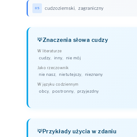
cudzoziemski
,
zagraniczny
05
Znaczenia słowa cudzy
W literaturze
cudzy
,
inny
,
nie mój
Jako rzeczownik
nie nasz
,
nietutejszy
,
nieznany
W języku codziennym
obcy
,
postronny
,
przyjezdny
Przykłady użycia w zdaniu