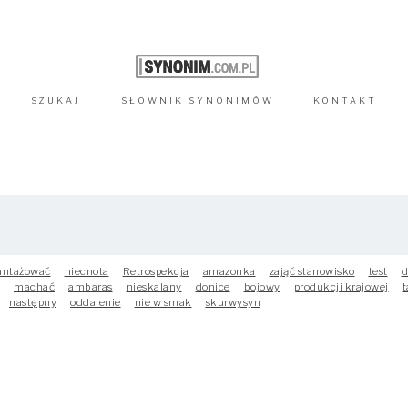
SZUKAJ
SŁOWNIK
SYNONIMÓW
KONTAKT
antażować
niecnota
Retrospekcja
amazonka
zająć stanowisko
test
d
machać
ambaras
nieskalany
donice
bojowy
produkcji krajowej
t
następny
oddalenie
nie w smak
skurwysyn