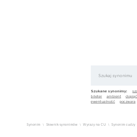
Szukane synonimy:
sz
bileter
ambient
dopiąć
ewentualność
poczwara
Synonim
Słownik synonimów
Wyrazy na CU
Synonim cudzy
\
\
\