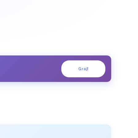
Graj!