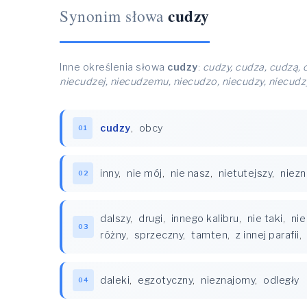
cudzy
Synonim słowa
Inne określenia słowa
cudzy
:
cudzy, cudza, cudzą, 
niecudzej, niecudzemu, niecudzo, niecudzy, niecud
cudzy
,
obcy
01
inny
,
nie mój
,
nie nasz
,
nietutejszy
,
niezn
02
dalszy
,
drugi
,
innego kalibru
,
nie taki
,
nie
03
różny
,
sprzeczny
,
tamten
,
z innej parafii
,
daleki
,
egzotyczny
,
nieznajomy
,
odległy
04