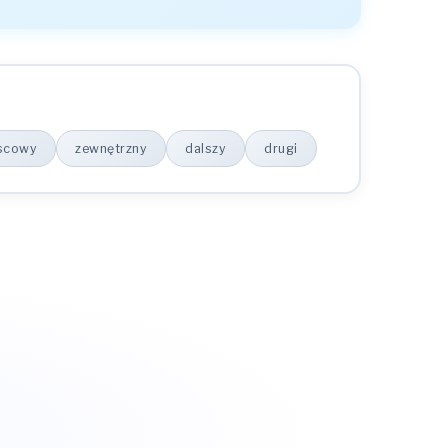
scowy
zewnętrzny
dalszy
drugi