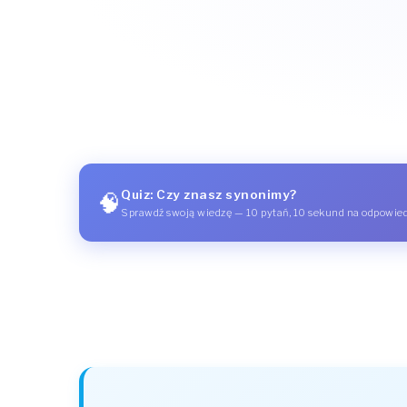
Quiz: Czy znasz synonimy?
🧠
Sprawdź swoją wiedzę — 10 pytań, 10 sekund na odpowie