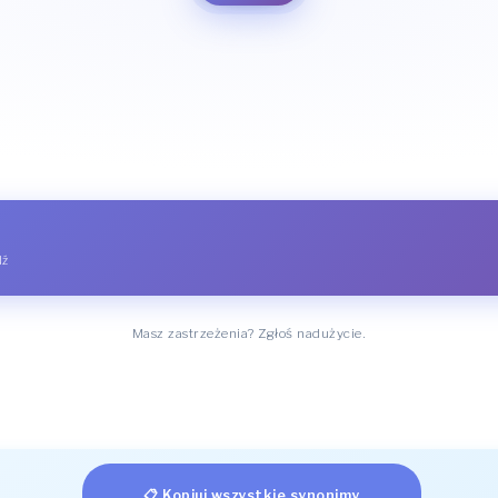
dź
Masz zastrzeżenia? Zgłoś nadużycie.
📋 Kopiuj wszystkie synonimy