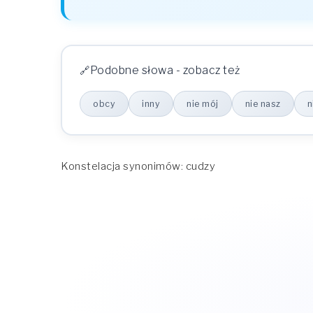
Podobne słowa - zobacz też
obcy
inny
nie mój
nie nasz
n
Konstelacja synonimów: cudzy