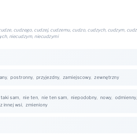
cudze, cudzego, cudzej, cudzemu, cudzo, cudzych, cudzym, cudzy
zych, niecudzym, niecudzymi
any
,
postronny
,
przyjezdny
,
zamiejscowy
,
zewnętrzny
 taki sam
,
nie ten
,
nie ten sam
,
niepodobny
,
nowy
,
odmienny
z innej wsi
,
zmieniony