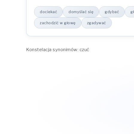
dociekać
domyślać się
gdybać
g
zachodzić w głowę
zgadywać
Konstelacja synonimów: czuć