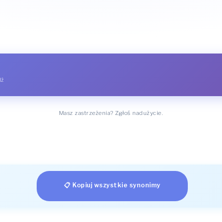
dź
Masz zastrzeżenia? Zgłoś nadużycie.
📋 Kopiuj wszystkie synonimy