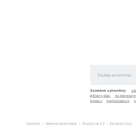
Szukane synonimy:
al
główny plac
na pierwszy
kopacz
krajoznawczy
j
Synonim
Słownik synonimów
Wyrazy na CZ
Synonim czuć
\
\
\