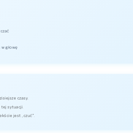
zczać
ć w głowę
isiejsze czasy.
ej sytuacji.
kście jest „czuć".