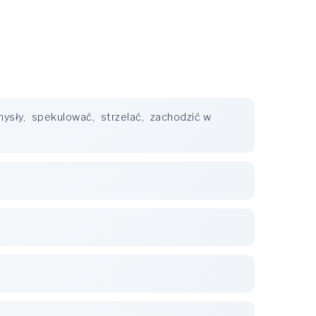
mysły
,
spekulować
,
strzelać
,
zachodzić w