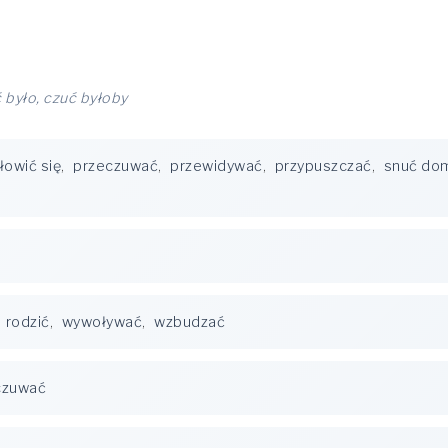
ć było, czuć byłoby
łowić się
,
przeczuwać
,
przewidywać
,
przypuszczać
,
snuć do
,
rodzić
,
wywoływać
,
wzbudzać
czuwać