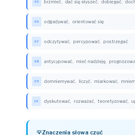
brzmieć
,
dać się słyszeć
,
dobiegać
,
doc
05
odgadywać
,
orientować się
06
odczytywać
,
percypować
,
postrzegać
07
antycypować
,
mieć nadzieję
,
prognozow
08
domniemywać
,
liczyć
,
miarkować
,
mnie
09
dyskutować
,
rozważać
,
teoretyzować
,
u
10
Znaczenia słowa czuć