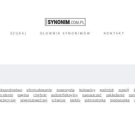
SZUKAJ
SŁOWNIK
SYNONIMÓW
KONTAKT
eksandrostwo
sformułowanie
rowerzysta
kolosalny
podmiot
rozwój
m planie
pagina
chętnie
autorefleksyjny
napuszczać
zakładanie
zan
arzący się
organizować się
o świcie
piekło
admiratorka
biedazupka