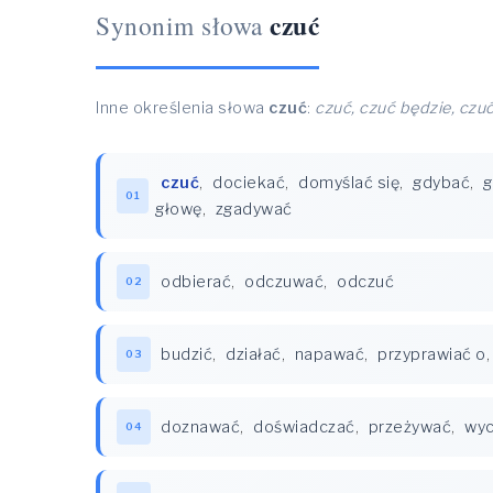
czuć
Synonim słowa
Inne określenia słowa
czuć
:
czuć, czuć będzie, czu
czuć
,
dociekać
,
domyślać się
,
gdybać
,
g
01
głowę
,
zgadywać
odbierać
,
odczuwać
,
odczuć
02
budzić
,
działać
,
napawać
,
przyprawiać o
03
doznawać
,
doświadczać
,
przeżywać
,
wy
04