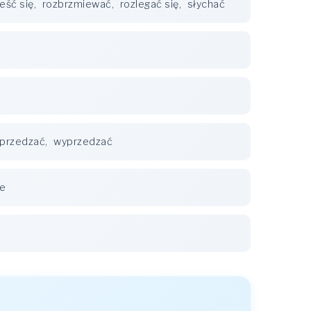
ieść się
,
rozbrzmiewać
,
rozlegać się
,
słychać
przedzać
,
wyprzedzać
ie