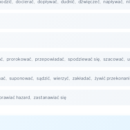
hodzić
,
docierać
,
dopływać
,
dudnić
,
dźwięczeć
,
napływać
,
n
ać
,
prorokować
,
przepowiadać
,
spodziewać się
,
szacować
,
u
mać
,
suponować
,
sądzić
,
wierzyć
,
zakładać
,
żywić przekonan
prawiać hazard
,
zastanawiać się