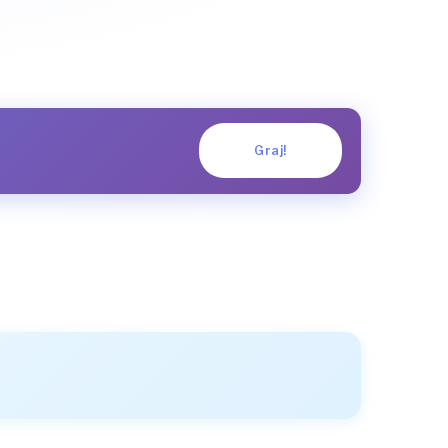
Graj!