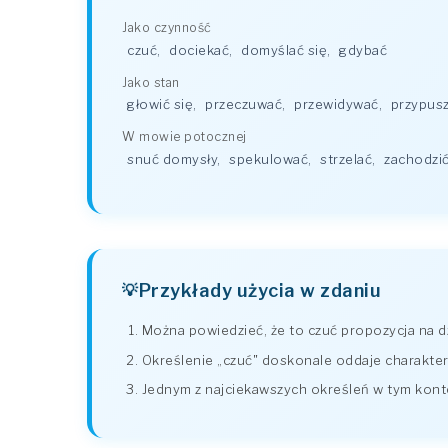
Jako czynność
czuć
,
dociekać
,
domyślać się
,
gdybać
Jako stan
głowić się
,
przeczuwać
,
przewidywać
,
przypus
W mowie potocznej
snuć domysły
,
spekulować
,
strzelać
,
zachodzi
Przykłady użycia w zdaniu
Można powiedzieć, że to czuć propozycja na dz
Określenie „czuć" doskonale oddaje charakter t
Jednym z najciekawszych określeń w tym konte