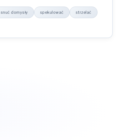
snuć domysły
spekulować
strzelać