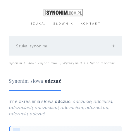
SZUKAJ
SŁOWNIK
KONTAKT
arrow_forward
Synonim
Słownik synonimów
Wyrazy na OD
Synonim odczuć
\
\
\
odczuć
Synonim słowa
Inne określenia słowa
odczuć
:
odczucie, odczucia,
odczuciach, odczuciami, odczuciem, odczuciom,
odczuciu, odczuć