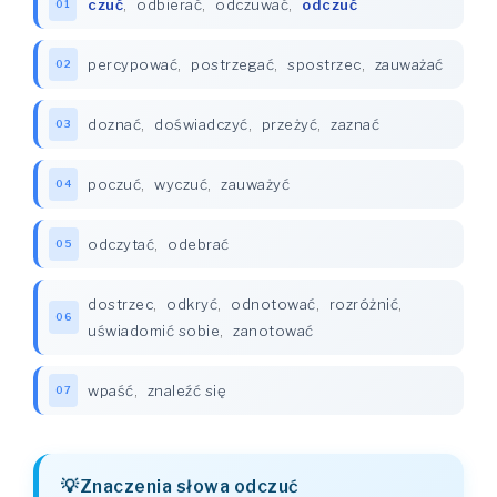
czuć
,
odbierać
,
odczuwać
,
odczuć
01
percypować
,
postrzegać
,
spostrzec
,
zauważać
02
doznać
,
doświadczyć
,
przeżyć
,
zaznać
03
poczuć
,
wyczuć
,
zauważyć
04
odczytać
,
odebrać
05
dostrzec
,
odkryć
,
odnotować
,
rozróżnić
,
06
uświadomić sobie
,
zanotować
wpaść
,
znaleźć się
07
Znaczenia słowa odczuć