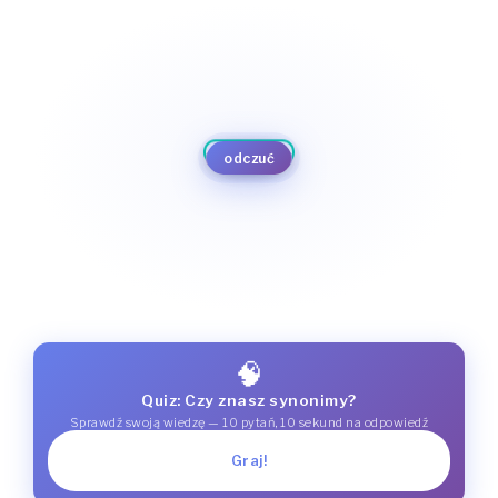
odczuwać
percypować
odbierać
poczuć
czuć
postrzegać
zaznać
spostrzec
odczuć
przeżyć
zauważać
doświadczyć
doznać
🧠
Quiz: Czy znasz synonimy?
Sprawdź swoją wiedzę — 10 pytań, 10 sekund na odpowiedź
Graj!