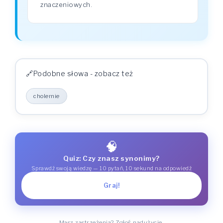
znaczeniowych.
Podobne słowa - zobacz też
cholernie
🧠
Quiz: Czy znasz synonimy?
Sprawdź swoją wiedzę — 10 pytań, 10 sekund na odpowiedź
Graj!
Masz zastrzeżenia? Zgłoś nadużycie.