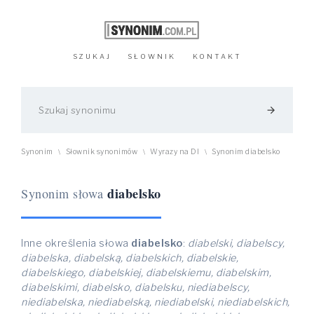
SZUKAJ
SŁOWNIK
KONTAKT
arrow_forward
Synonim
Słownik synonimów
Wyrazy na DI
Synonim diabelsko
\
\
\
diabelsko
Synonim słowa
Inne określenia słowa
diabelsko
:
diabelski, diabelscy,
diabelska, diabelską, diabelskich, diabelskie,
diabelskiego, diabelskiej, diabelskiemu, diabelskim,
diabelskimi, diabelsko, diabelsku, niediabelscy,
niediabelska, niediabelską, niediabelski, niediabelskich,