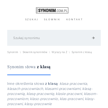
SZUKAJ
SŁOWNIK
KONTAKT
arrow_forward
Synonim
Słownik synonimów
Wyrazy na Z
Synonim z klasą
\
\
\
z klasą
Synonim słowa
Inne określenia słowa
z klasą
:
klasa-pracownia,
klasach-pracowniach, klasami-pracowniami, klasą-
pracownią, klasę-pracownię, klasie-pracowni, klasom-
pracowniom, klaso-pracownio, klas-pracowni, klasy-
pracowni, klasy-pracownie