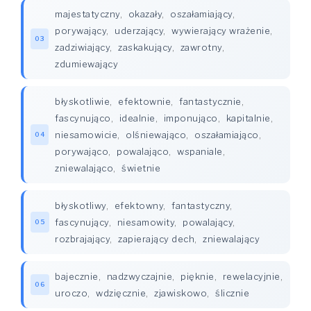
majestatyczny
,
okazały
,
oszałamiający
,
porywający
,
uderzający
,
wywierający wrażenie
,
03
zadziwiający
,
zaskakujący
,
zawrotny
,
zdumiewający
błyskotliwie
,
efektownie
,
fantastycznie
,
fascynująco
,
idealnie
,
imponująco
,
kapitalnie
,
niesamowicie
,
olśniewająco
,
oszałamiająco
,
04
porywająco
,
powalająco
,
wspaniale
,
zniewalająco
,
świetnie
błyskotliwy
,
efektowny
,
fantastyczny
,
fascynujący
,
niesamowity
,
powalający
,
05
rozbrajający
,
zapierający dech
,
zniewalający
bajecznie
,
nadzwyczajnie
,
pięknie
,
rewelacyjnie
,
06
uroczo
,
wdzięcznie
,
zjawiskowo
,
ślicznie