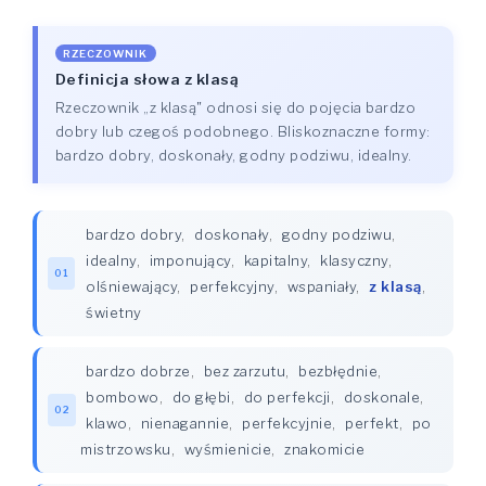
RZECZOWNIK
Definicja słowa z klasą
Rzeczownik „z klasą" odnosi się do pojęcia bardzo
dobry lub czegoś podobnego. Bliskoznaczne formy:
bardzo dobry, doskonały, godny podziwu, idealny.
bardzo dobry
,
doskonały
,
godny podziwu
,
idealny
,
imponujący
,
kapitalny
,
klasyczny
,
01
olśniewający
,
perfekcyjny
,
wspaniały
,
z klasą
,
świetny
bardzo dobrze
,
bez zarzutu
,
bezbłędnie
,
bombowo
,
do głębi
,
do perfekcji
,
doskonale
,
02
klawo
,
nienagannie
,
perfekcyjnie
,
perfekt
,
po
mistrzowsku
,
wyśmienicie
,
znakomicie