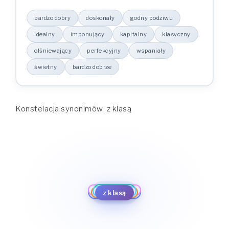
bardzo dobry
doskonały
godny podziwu
idealny
imponujący
kapitalny
klasyczny
olśniewający
perfekcyjny
wspaniały
świetny
bardzo dobrze
Konstelacja synonimów: z klasą
godny podziwu
bardzo dobrze
doskonały
idealny
bardzo dobry
świetny
imponujący
wspaniały
z klasą
kapitalny
perfekcyjny
klasyczny
olśniewający