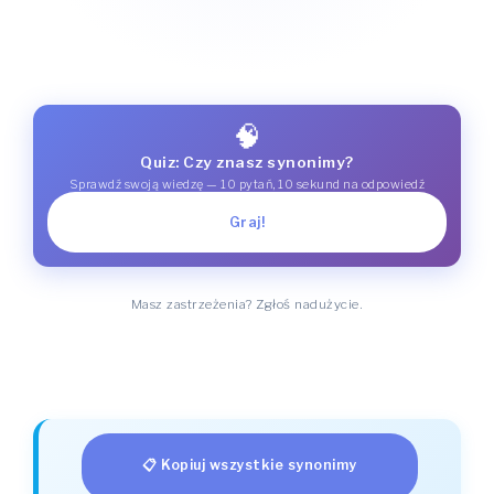
🧠
Quiz: Czy znasz synonimy?
Sprawdź swoją wiedzę — 10 pytań, 10 sekund na odpowiedź
Graj!
Masz zastrzeżenia? Zgłoś nadużycie.
📋 Kopiuj wszystkie synonimy