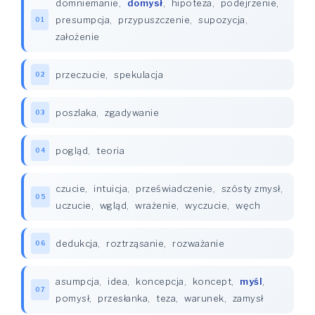
domniemanie
,
domysł
,
hipoteza
,
podejrzenie
,
presumpcja
,
przypuszczenie
,
supozycja
,
01
założenie
przeczucie
,
spekulacja
02
poszlaka
,
zgadywanie
03
pogląd
,
teoria
04
czucie
,
intuicja
,
przeświadczenie
,
szósty zmysł
,
05
uczucie
,
wgląd
,
wrażenie
,
wyczucie
,
węch
dedukcja
,
roztrząsanie
,
rozważanie
06
asumpcja
,
idea
,
koncepcja
,
koncept
,
myśl
,
07
pomysł
,
przesłanka
,
teza
,
warunek
,
zamysł