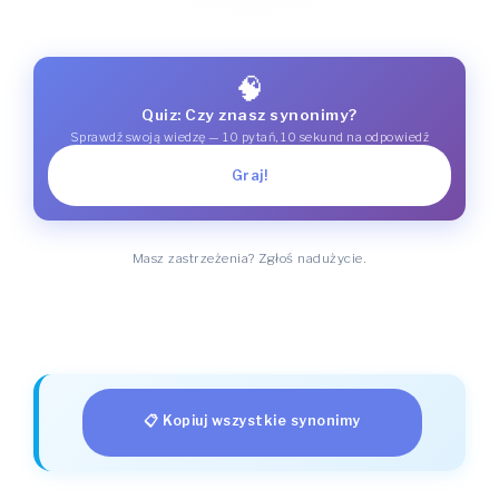
🧠
Quiz: Czy znasz synonimy?
Sprawdź swoją wiedzę — 10 pytań, 10 sekund na odpowiedź
Graj!
Masz zastrzeżenia? Zgłoś nadużycie.
📋 Kopiuj wszystkie synonimy