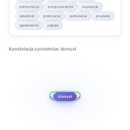
presumpcja
przypuszczenie
supozycja
założenie
przeczucie
spekulacja
poszlaka
zgadywanie
pogląd
Konstelacja synonimów: domysł
podejrzenie
hipoteza
pogląd
presumpcja
domniemanie
zgadywanie
przypuszczenie
poszlaka
domysł
supozycja
spekulacja
założenie
przeczucie