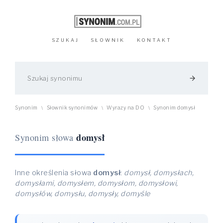
SZUKAJ
SŁOWNIK
KONTAKT
arrow_forward
Synonim
Słownik synonimów
Wyrazy na DO
Synonim domysł
\
\
\
domysł
Synonim słowa
Inne określenia słowa
domysł
:
domysł, domysłach,
domysłami, domysłem, domysłom, domysłowi,
domysłów, domysłu, domysły, domyśle