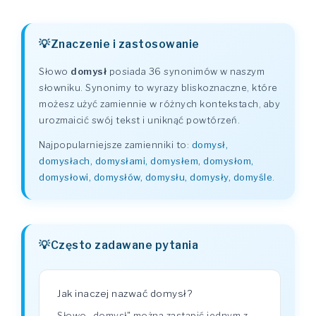
Znaczenie i zastosowanie
Słowo
domysł
posiada 36 synonimów w naszym
słowniku. Synonimy to wyrazy bliskoznaczne, które
możesz użyć zamiennie w różnych kontekstach, aby
urozmaicić swój tekst i uniknąć powtórzeń.
Najpopularniejsze zamienniki to:
domysł,
domysłach, domysłami, domysłem, domysłom,
domysłowi, domysłów, domysłu, domysły, domyśle
.
Często zadawane pytania
Jak inaczej nazwać domysł?
Słowo „domysł" można zastąpić jednym z