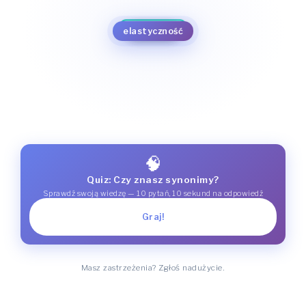
rozciąganie
rozpiętość
bezkonfliktowość
giętkość
gibkość
uniwersalność
sprężystość
wymienialność
elastyczność
rozciągliwość
ciągliwość
plastyczność
miękkość
🧠
Quiz: Czy znasz synonimy?
Sprawdź swoją wiedzę — 10 pytań, 10 sekund na odpowiedź
Graj!
Masz zastrzeżenia? Zgłoś nadużycie.