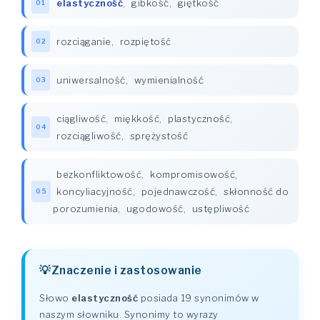
elastyczność
,
gibkość
,
giętkość
01
rozciąganie
,
rozpiętość
02
uniwersalność
,
wymienialność
03
ciągliwość
,
miękkość
,
plastyczność
,
04
rozciągliwość
,
sprężystość
bezkonfliktowość
,
kompromisowość
,
koncyliacyjność
,
pojednawczość
,
skłonność do
05
porozumienia
,
ugodowość
,
ustępliwość
Znaczenie i zastosowanie
Słowo
elastyczność
posiada 19 synonimów w
naszym słowniku. Synonimy to wyrazy