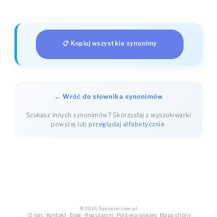
📋 Kopiuj wszystkie synonimy
← Wróć do słownika synonimów
Szukasz innych synonimów? Skorzystaj z wyszukiwarki
powyżej lub
przeglądaj alfabetycznie
.
© 2026 Synonim.com.pl
·
O nas
·
Kontakt
·
Blog
·
Regulamin
·
Polityka cookies
·
Mapa strony