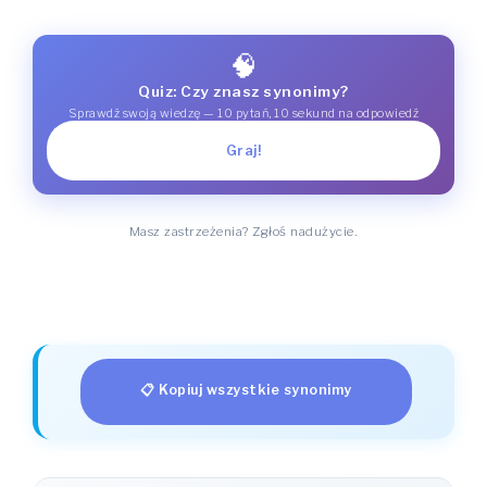
🧠
Quiz: Czy znasz synonimy?
Sprawdź swoją wiedzę — 10 pytań, 10 sekund na odpowiedź
Graj!
Masz zastrzeżenia? Zgłoś nadużycie.
📋 Kopiuj wszystkie synonimy