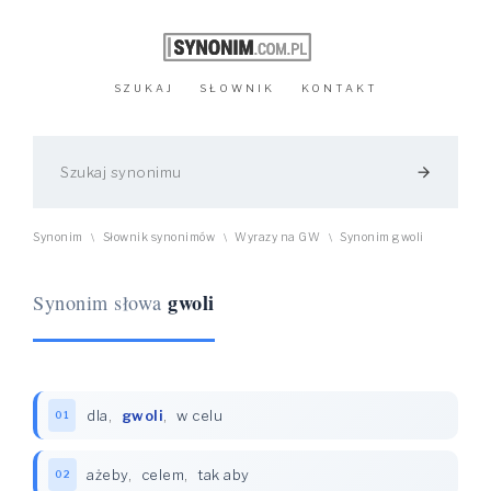
SZUKAJ
SŁOWNIK
KONTAKT
arrow_forward
Synonim
Słownik synonimów
Wyrazy na GW
Synonim gwoli
\
\
\
gwoli
Synonim słowa
dla
,
gwoli
,
w celu
01
ażeby
,
celem
,
tak aby
02