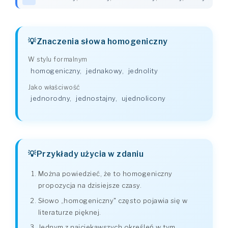
Znaczenia słowa homogeniczny
W stylu formalnym
homogeniczny
,
jednakowy
,
jednolity
Jako właściwość
jednorodny
,
jednostajny
,
ujednolicony
Przykłady użycia w zdaniu
Można powiedzieć, że to homogeniczny
propozycja na dzisiejsze czasy.
Słowo „homogeniczny" często pojawia się w
literaturze pięknej.
Jednym z najciekawszych określeń w tym