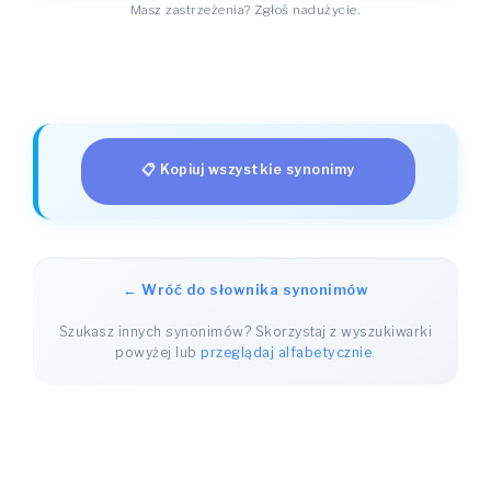
Masz zastrzeżenia? Zgłoś nadużycie.
📋 Kopiuj wszystkie synonimy
← Wróć do słownika synonimów
Szukasz innych synonimów? Skorzystaj z wyszukiwarki
powyżej lub
przeglądaj alfabetycznie
.