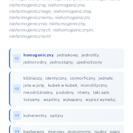
niehomogeniczną, niehomogeniczne,
niehomogenicznego, niehomogenicznej,
niehomogenicznemu, niehomogeniczni,
niehomogenicznie, niehomogeniczny,
niehomogenicznych, niehomogenicznym,
niehomogenicznymi
homogeniczny
,
jednakowy
,
jednolity
,
01
jednorodny
,
jednostajny
,
ujednolicony
bliźniaczy
,
identyczny
,
izomorficzny
,
jednaki
,
jota w jotę
,
kubek w kubek
,
monolityczny
,
02
nieodróżnialny
,
podobny
,
równy
,
taki sam
,
tożsamy
,
wspólny
,
wykapany
,
wypisz wymaluj
koherentny
,
spójny
03
bezbarwny
,
miarowy
,
monotonny
,
nudny
,
szary
04