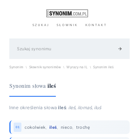
SZUKAJ
SŁOWNIK
KONTAKT
arrow_forward
Synonim
Słownik synonimów
Wyrazy na IL
Synonim ileś
\
\
\
ileś
Synonim słowa
Inne określenia słowa
ileś
:
ileś, ilomaś, iluś
cokolwiek
,
ileś
,
nieco
,
trochę
01