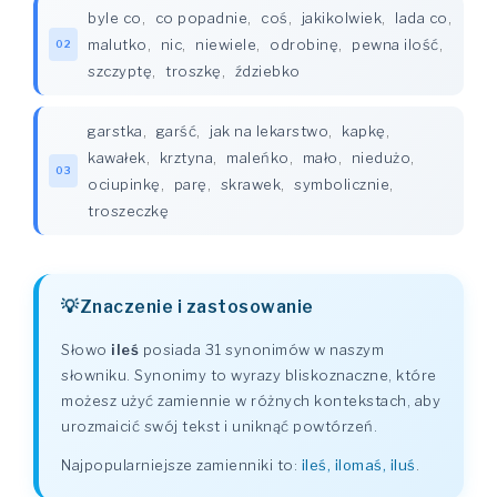
byle co
,
co popadnie
,
coś
,
jakikolwiek
,
lada co
,
malutko
,
nic
,
niewiele
,
odrobinę
,
pewna ilość
,
02
szczyptę
,
troszkę
,
ździebko
garstka
,
garść
,
jak na lekarstwo
,
kapkę
,
kawałek
,
krztyna
,
maleńko
,
mało
,
niedużo
,
03
ociupinkę
,
parę
,
skrawek
,
symbolicznie
,
troszeczkę
Znaczenie i zastosowanie
Słowo
ileś
posiada 31 synonimów w naszym
słowniku. Synonimy to wyrazy bliskoznaczne, które
możesz użyć zamiennie w różnych kontekstach, aby
urozmaicić swój tekst i uniknąć powtórzeń.
Najpopularniejsze zamienniki to:
ileś, ilomaś, iluś
.