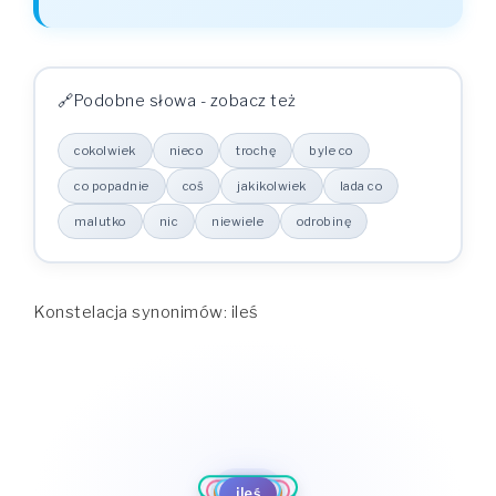
Podobne słowa - zobacz też
cokolwiek
nieco
trochę
byle co
co popadnie
coś
jakikolwiek
lada co
malutko
nic
niewiele
odrobinę
Konstelacja synonimów: ileś
byle co
trochę
co popadnie
odrobinę
nieco
cokolwiek
coś
niewiele
ileś
jakikolwiek
nic
lada co
malutko