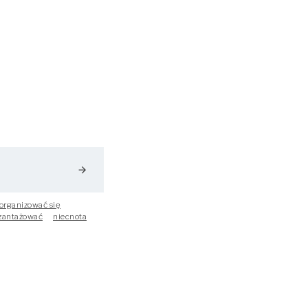
arrow_forward
organizować się
zantażować
niecnota