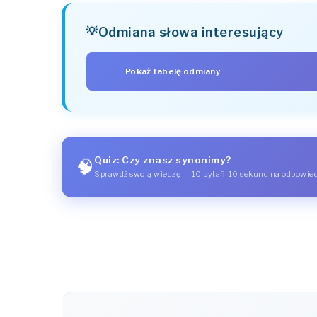
Odmiana słowa interesujący
Pokaż tabelę odmiany
PRZYPADEK
Mianownik (kto? co?)
Dopełniacz (kogo? czego?)
Quiz: Czy znasz synonimy?
🧠
Celownik (komu? czemu?)
Sprawdź swoją wiedzę — 10 pytań, 10 sekund na odpowie
Biernik (kogo? co?)
Narzędnik (z kim? z czym?)
Miejscownik (o kim? o czym?)
Wołacz (o!)