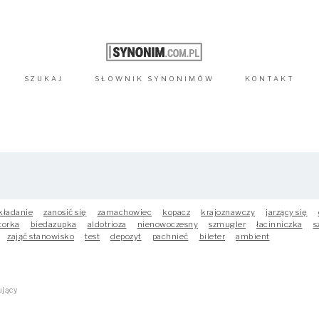
SZUKAJ
SŁOWNIK
SYNONIMÓW
KONTAKT
kładanie
zanosić się
zamachowiec
kopacz
krajoznawczy
jarzący się
torka
biedazupka
aldotrioza
nienowoczesny
szmugler
łacinniczka
s
zająć stanowisko
test
depozyt
pachnieć
bileter
ambient
ujący