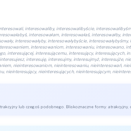
nteresowali, interesowaliby, interesowalibyście, interesowalibyśm
eresowałabyś, interesowałam, interesowałaś, interesowałby, int
sowały, interesowałyby, interesowałybyście, interesowałybyśmy, 
teresowaniem, interesowaniom, interesowaniu, interesowano, inter
go, interesującej, interesującemu, interesujący, interesujących, in
, interesujesz, interesuję, interesujmy, interesujmyż, interesujże, 
niem, nieinteresowaniom, nieinteresowaniu, nieinteresowań, niein
mu, nieinteresujący, nieinteresujących, nieinteresującym, nieinter
trakcyjny lub czegoś podobnego. Bliskoznaczne formy: atrakcyjny, c