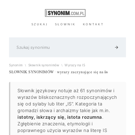
SZUKAJ
SŁOWNIK
KONTAKT
arrow_forward
Synonim
Słownik synonimów
Wyrazy na IS
\
\
is
SŁOWNIK SYNONIMÓW
wyrazy zaczynające się na
·
Słownik językowy notuje aż 61 synonimów i
wyrazów bliskoznacznych rozpoczynających
się od sylaby lub liter „IS”. Kategoria ta
gromadzi słowa i archaizmy takie jak m.in.
istotny, iskrzący się, istota rozumna
.
Zgłębienie znaczenia, etymologii i
poprawnego użycia wyrazów na literę IS