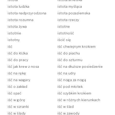
istota ludzka
istota myśląca
istota nadprzyrodzona
istota pozaziemska
istota rozumna
istota rzeczy
istota żywa
istotne
istotnie
istotność
istotny
iścić się
iść
iść chwiejnym krokiem
iść do łóżka
iść do piachu
iść do pracy
iść do szturmu
iść jak krew z nosa
iść na dłuższe posiedzenie
iść na rękę
iść na udry
iść na wagary
iść noga za nogą
iść o zakład
iść pod młotek
iść spać
iść szybkim krokiem
iść w górę
iść w różnych kierunkach
iść w szranki
iść w ślad
iść w ślady
iść w zawody