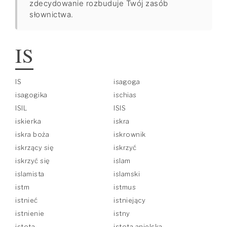
zdecydowanie rozbuduje Twój zasób
słownictwa.
IS
IS
isagoga
isagogika
ischias
ISIL
ISIS
iskierka
iskra
iskra boża
iskrownik
iskrzący się
iskrzyć
iskrzyć się
islam
islamista
islamski
istm
istmus
istnieć
istniejący
istnienie
istny
istota
istota anielska