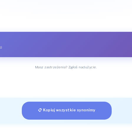
dź
Masz zastrzeżenia? Zgłoś nadużycie.
📋 Kopiuj wszystkie synonimy