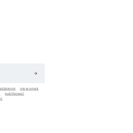
arrow_forward
oddalenie
nie w smak
a
publikować
yć