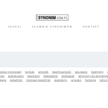
SZUKAJ
SŁOWNIK
SYNONIMÓW
KONTAKT
odukcji krajowej
tajniak
amorek
ewentualność
poczwara
następny
asta
wokabularz
plackiem
dowożenie
dublować
wtrącony do więzieni
logia
składniki
morowe powietrze
pożądany
wysoko
fantazja
tańcz