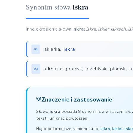
iskra
Synonim słowa
Inne określenia słowa
iskra
:
iskra, iskier, iskrach, is
iskierka
,
iskra
01
odrobina
,
promyk
,
przebłysk
,
płomyk
,
r
02
Znaczenie i zastosowanie
Słowo
iskra
posiada 8 synonimów w naszym słown
tekst i uniknąć powtórzeń.
Najpopularniejsze zamienniki to:
iskra, iskier, isk