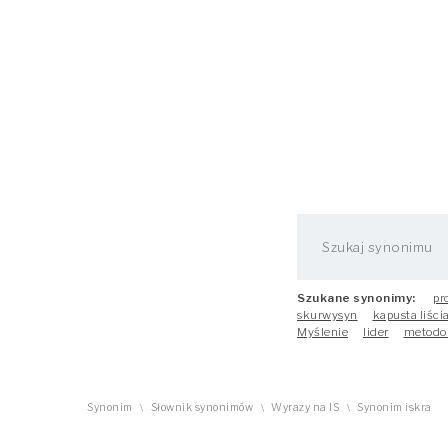
Szukane synonimy:
pr
skurwysyn
kapusta liści
Myślenie
lider
metodo
Synonim
Słownik synonimów
Wyrazy na IS
Synonim iskra
\
\
\