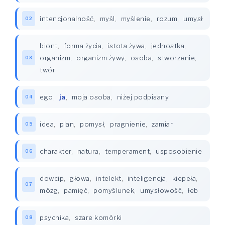
intencjonalność
,
myśl
,
myślenie
,
rozum
,
umysł
02
biont
,
forma życia
,
istota żywa
,
jednostka
,
organizm
,
organizm żywy
,
osoba
,
stworzenie
,
03
twór
ego
,
ja
,
moja osoba
,
niżej podpisany
04
idea
,
plan
,
pomysł
,
pragnienie
,
zamiar
05
charakter
,
natura
,
temperament
,
usposobienie
06
dowcip
,
głowa
,
intelekt
,
inteligencja
,
kiepeła
,
07
mózg
,
pamięć
,
pomyślunek
,
umysłowość
,
łeb
psychika
,
szare komórki
08