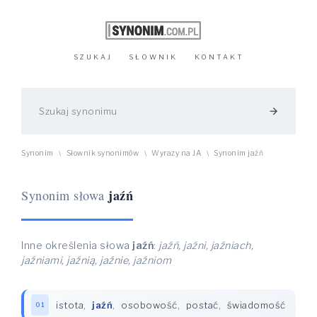
SZUKAJ
SŁOWNIK
KONTAKT
arrow_forward
Synonim
Słownik synonimów
Wyrazy na JA
Synonim jaźń
\
\
\
jaźń
Synonim słowa
Inne określenia słowa
jaźń
:
jaźń, jaźni, jaźniach,
jaźniami, jaźnią, jaźnie, jaźniom
istota
,
jaźń
,
osobowość
,
postać
,
świadomość
01