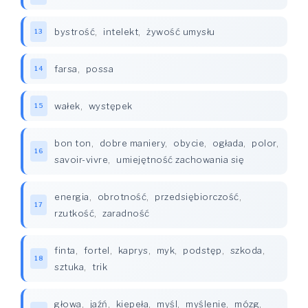
bystrość
,
intelekt
,
żywość umysłu
13
farsa
,
possa
14
wałek
,
występek
15
bon ton
,
dobre maniery
,
obycie
,
ogłada
,
polor
,
16
savoir-vivre
,
umiejętność zachowania się
energia
,
obrotność
,
przedsiębiorczość
,
17
rzutkość
,
zaradność
finta
,
fortel
,
kaprys
,
myk
,
podstęp
,
szkoda
,
18
sztuka
,
trik
głowa
,
jaźń
,
kiepeła
,
myśl
,
myślenie
,
mózg
,