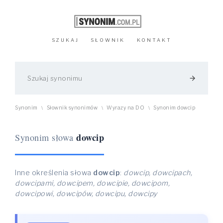
SZUKAJ
SŁOWNIK
KONTAKT
arrow_forward
Synonim
Słownik synonimów
Wyrazy na DO
Synonim dowcip
\
\
\
dowcip
Synonim słowa
Inne określenia słowa
dowcip
:
dowcip, dowcipach,
dowcipami, dowcipem, dowcipie, dowcipom,
dowcipowi, dowcipów, dowcipu, dowcipy