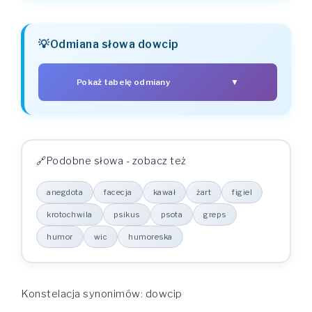
Odmiana słowa dowcip
Pokaż tabelę odmiany
▼
PRZYPADEK
LICZBA POJEDYNCZA
LICZBA MNOGA
dowcip
dowcipy
Mianownik (kto? co?)
dowcipu
dowcipów
Dopełniacz (kogo? czego?)
Podobne słowa - zobacz też
dowcipowi
dowcipom
Celownik (komu? czemu?)
dowcip
dowcipy
Biernik (kogo? co?)
anegdota
facecja
kawał
żart
figiel
dowcipem
dowcipami
Narzędnik (z kim? z czym?)
dowcipie
dowcipach
krotochwila
psikus
psota
greps
Miejscownik (o kim? o czym?)
dowcipie
dowcipy
Wołacz (o!)
humor
wic
humoreska
Konstelacja synonimów: dowcip