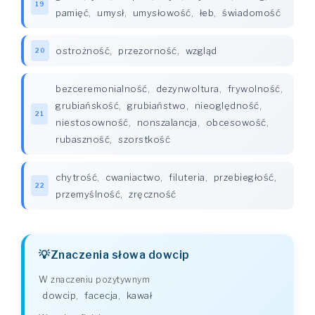
19
pamięć
,
umysł
,
umysłowość
,
łeb
,
świadomość
ostrożność
,
przezorność
,
wzgląd
20
bezceremonialność
,
dezynwoltura
,
frywolność
,
grubiańskość
,
grubiaństwo
,
nieoględność
,
21
niestosowność
,
nonszalancja
,
obcesowość
,
rubaszność
,
szorstkość
chytrość
,
cwaniactwo
,
filuteria
,
przebiegłość
,
22
przemyślność
,
zręczność
Znaczenia słowa dowcip
W znaczeniu pozytywnym
dowcip
,
facecja
,
kawał