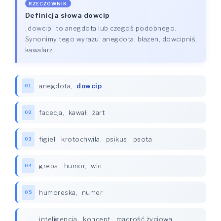
RZECZOWNIK
Definicja słowa dowcip
„dowcip" to anegdota lub czegoś podobnego.
Synonimy tego wyrazu: anegdota, błazen, dowcipniś,
kawalarz.
anegdota
,
dowcip
01
facecja
,
kawał
,
żart
02
figiel
,
krotochwila
,
psikus
,
psota
03
greps
,
humor
,
wic
04
humoreska
,
numer
05
inteligencja
,
koncept
,
mądrość życiowa
,