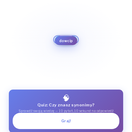
anegdota
humoreska
facecja
wic
kawał
humor
żart
greps
dowcip
figiel
psota
krotochwila
psikus
🧠
Quiz: Czy znasz synonimy?
Sprawdź swoją wiedzę — 10 pytań, 10 sekund na odpowiedź
Graj!