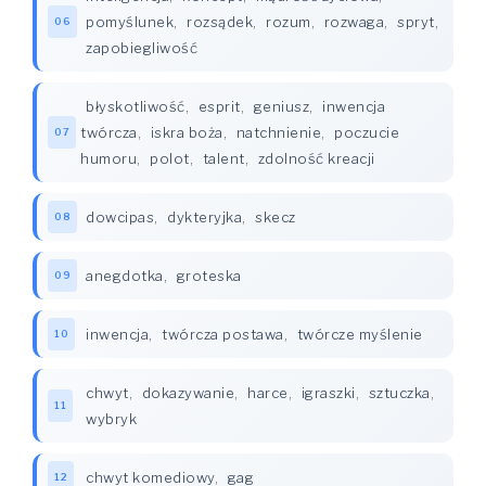
pomyślunek
,
rozsądek
,
rozum
,
rozwaga
,
spryt
,
06
zapobiegliwość
błyskotliwość
,
esprit
,
geniusz
,
inwencja
twórcza
,
iskra boża
,
natchnienie
,
poczucie
07
humoru
,
polot
,
talent
,
zdolność kreacji
dowcipas
,
dykteryjka
,
skecz
08
anegdotka
,
groteska
09
inwencja
,
twórcza postawa
,
twórcze myślenie
10
chwyt
,
dokazywanie
,
harce
,
igraszki
,
sztuczka
,
11
wybryk
chwyt komediowy
,
gag
12