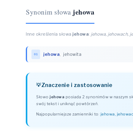
jehowa
Synonim słowa
Inne określenia słowa
jehowa
:
jehowa, jehowach, j
jehowa
,
jehowita
01
Znaczenie i zastosowanie
Słowo
jehowa
posiada 2 synonimów w naszym sło
swój tekst i uniknąć powtórzeń.
Najpopularniejsze zamienniki to:
jehowa, jehowac