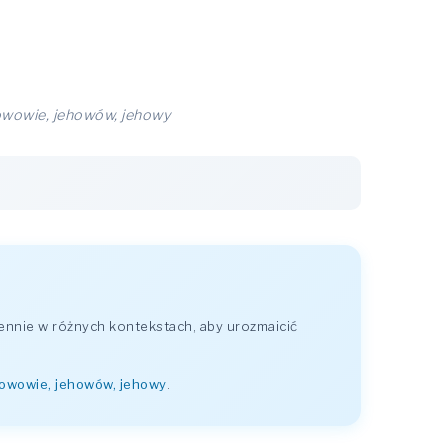
howowie, jehowów, jehowy
ennie w różnych kontekstach, aby urozmaicić
howowie, jehowów, jehowy
.