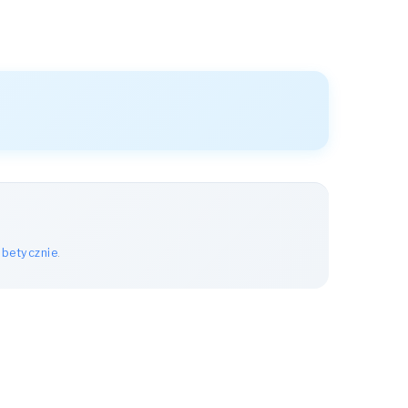
abetycznie
.