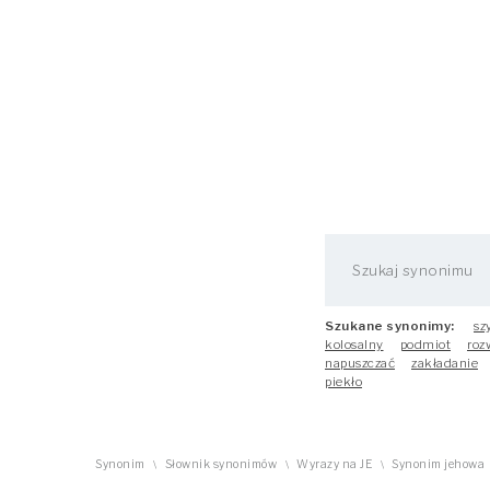
Szukane synonimy:
sz
kolosalny
podmiot
roz
napuszczać
zakładanie
piekło
Synonim
Słownik synonimów
Wyrazy na JE
Synonim jehowa
\
\
\