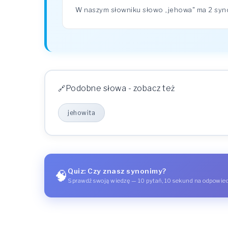
W naszym słowniku słowo „jehowa" ma 2 sy
Podobne słowa - zobacz też
jehowita
Quiz: Czy znasz synonimy?
🧠
Sprawdź swoją wiedzę — 10 pytań, 10 sekund na odpowie