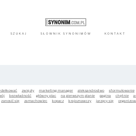
SZUKAJ
SŁOWNIK
SYNONIMÓW
KONTAKT
ydełkować
zwięzły
marketing manager
aleksandrostwo
sformułowanie
wój
bezwładność
główny plac
na pierwszym planie
pagina
chętnie
a
zanosić się
zamachowiec
kopacz
krajoznawczy
jarzący się
organizow