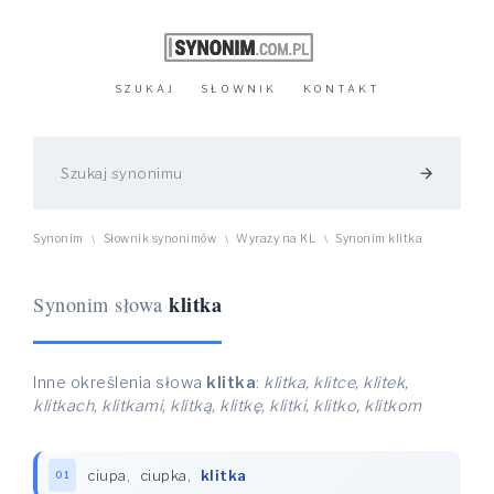
SZUKAJ
SŁOWNIK
KONTAKT
arrow_forward
Synonim
Słownik synonimów
Wyrazy na KL
Synonim klitka
\
\
\
klitka
Synonim słowa
Inne określenia słowa
klitka
:
klitka, klitce, klitek,
klitkach, klitkami, klitką, klitkę, klitki, klitko, klitkom
ciupa
,
ciupka
,
klitka
01