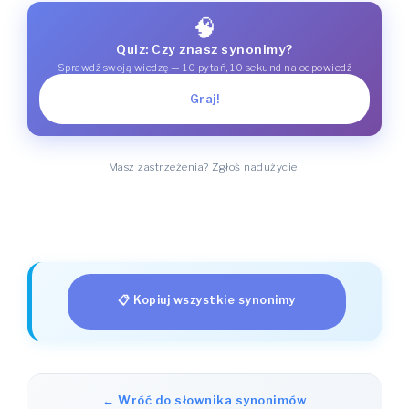
🧠
Quiz: Czy znasz synonimy?
Sprawdź swoją wiedzę — 10 pytań, 10 sekund na odpowiedź
Graj!
Masz zastrzeżenia? Zgłoś nadużycie.
📋 Kopiuj wszystkie synonimy
← Wróć do słownika synonimów