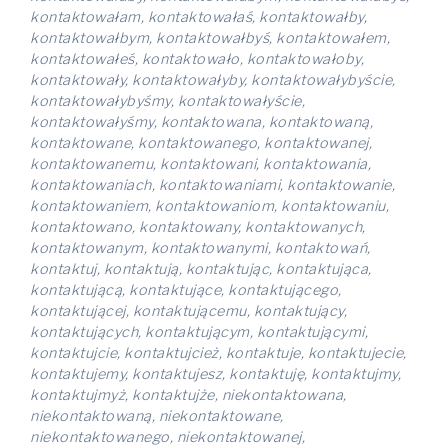
kontaktowałam, kontaktowałaś, kontaktowałby,
kontaktowałbym, kontaktowałbyś, kontaktowałem,
kontaktowałeś, kontaktowało, kontaktowałoby,
kontaktowały, kontaktowałyby, kontaktowałybyście,
kontaktowałybyśmy, kontaktowałyście,
kontaktowałyśmy, kontaktowana, kontaktowaną,
kontaktowane, kontaktowanego, kontaktowanej,
kontaktowanemu, kontaktowani, kontaktowania,
kontaktowaniach, kontaktowaniami, kontaktowanie,
kontaktowaniem, kontaktowaniom, kontaktowaniu,
kontaktowano, kontaktowany, kontaktowanych,
kontaktowanym, kontaktowanymi, kontaktowań,
kontaktuj, kontaktują, kontaktując, kontaktująca,
kontaktującą, kontaktujące, kontaktującego,
kontaktującej, kontaktującemu, kontaktujący,
kontaktujących, kontaktującym, kontaktującymi,
kontaktujcie, kontaktujcież, kontaktuje, kontaktujecie,
kontaktujemy, kontaktujesz, kontaktuję, kontaktujmy,
kontaktujmyż, kontaktujże, niekontaktowana,
niekontaktowaną, niekontaktowane,
niekontaktowanego, niekontaktowanej,