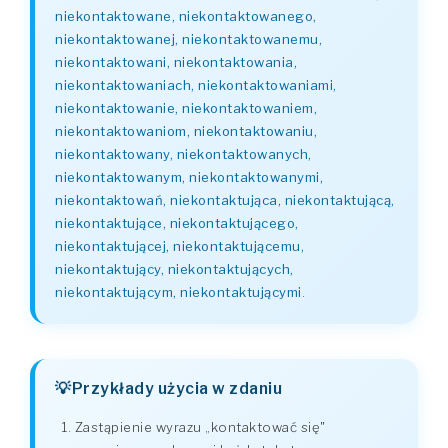
niekontaktowane, niekontaktowanego,
niekontaktowanej, niekontaktowanemu,
niekontaktowani, niekontaktowania,
niekontaktowaniach, niekontaktowaniami,
niekontaktowanie, niekontaktowaniem,
niekontaktowaniom, niekontaktowaniu,
niekontaktowany, niekontaktowanych,
niekontaktowanym, niekontaktowanymi,
niekontaktowań, niekontaktująca, niekontaktującą,
niekontaktujące, niekontaktującego,
niekontaktującej, niekontaktującemu,
niekontaktujący, niekontaktujących,
niekontaktującym, niekontaktującymi
.
Przykłady użycia w zdaniu
Zastąpienie wyrazu „kontaktować się"