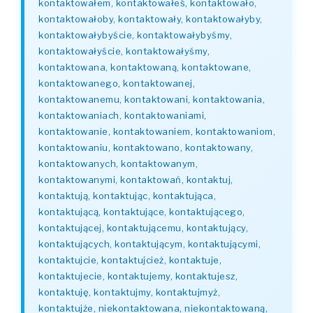
kontaktowałem, kontaktowałeś, kontaktowało,
kontaktowałoby, kontaktowały, kontaktowałyby,
kontaktowałybyście, kontaktowałybyśmy,
kontaktowałyście, kontaktowałyśmy,
kontaktowana, kontaktowaną, kontaktowane,
kontaktowanego, kontaktowanej,
kontaktowanemu, kontaktowani, kontaktowania,
kontaktowaniach, kontaktowaniami,
kontaktowanie, kontaktowaniem, kontaktowaniom,
kontaktowaniu, kontaktowano, kontaktowany,
kontaktowanych, kontaktowanym,
kontaktowanymi, kontaktowań, kontaktuj,
kontaktują, kontaktując, kontaktująca,
kontaktującą, kontaktujące, kontaktującego,
kontaktującej, kontaktującemu, kontaktujący,
kontaktujących, kontaktującym, kontaktującymi,
kontaktujcie, kontaktujcież, kontaktuje,
kontaktujecie, kontaktujemy, kontaktujesz,
kontaktuję, kontaktujmy, kontaktujmyż,
kontaktujże, niekontaktowana, niekontaktowaną,