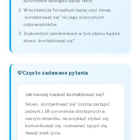
synonimem wzbogaci każdy tekst.
W kontekście formalnym lepiej użyć słowa
„kontaktować się" niż jego potocznych
odpowiedników.
Znakomitym zamiennikiem w tym zdaniu będzie
słowo „kontaktować się".
Często zadawane pytania
Jak inaczej nazwać kontaktować się?
Słowo „kontaktować się" można zastąpić
jednym z 18 synonimów dostępnych w
naszym słowniku, na przykład: stykać się,
komunikować się, rozmawiać, łączyć się,
dawać znak życia.