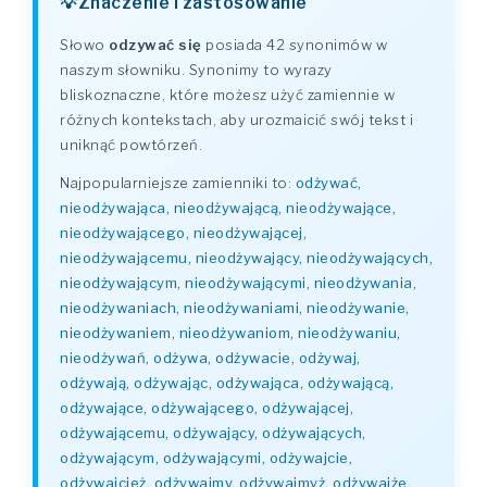
Znaczenie i zastosowanie
Słowo
odzywać się
posiada 42 synonimów w
naszym słowniku. Synonimy to wyrazy
bliskoznaczne, które możesz użyć zamiennie w
różnych kontekstach, aby urozmaicić swój tekst i
uniknąć powtórzeń.
Najpopularniejsze zamienniki to:
odżywać,
nieodżywająca, nieodżywającą, nieodżywające,
nieodżywającego, nieodżywającej,
nieodżywającemu, nieodżywający, nieodżywających,
nieodżywającym, nieodżywającymi, nieodżywania,
nieodżywaniach, nieodżywaniami, nieodżywanie,
nieodżywaniem, nieodżywaniom, nieodżywaniu,
nieodżywań, odżywa, odżywacie, odżywaj,
odżywają, odżywając, odżywająca, odżywającą,
odżywające, odżywającego, odżywającej,
odżywającemu, odżywający, odżywających,
odżywającym, odżywającymi, odżywajcie,
odżywajcież, odżywajmy, odżywajmyż, odżywajże,