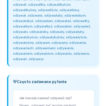
odżywali, odżywaliby, odżywalibyście,
odżywalibyśmy, odżywaliście, odżywaliśmy,
odżywał, odżywała, odżywałaby, odżywałabym,
odżywałabyś, odżywałam, odżywałaś, odżywałby,
odżywałbym, odżywałbyś, odżywałem, odżywałeś,
odżywało, odżywałoby, odżywały, odżywałyby,
odżywałybyście, odżywałybyśmy, odżywałyście,
odżywałyśmy, odżywam, odżywamy, odżywania,
odżywaniach, odżywaniami, odżywanie,
odżywaniem, odżywaniom, odżywaniu, odżywano,
odżywań, odżywasz
.
Często zadawane pytania
Jak inaczej nazwać odzywać się?
Słowo „odzywać się" można zastąpić