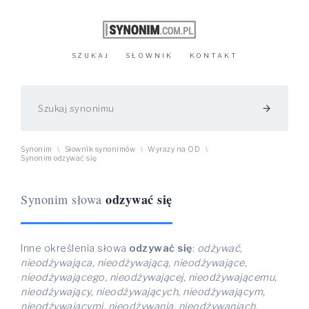
SZUKAJ
SŁOWNIK
KONTAKT
arrow_forward
Synonim
Słownik synonimów
Wyrazy na OD
\
\
\
Synonim odzywać się
odzywać się
Synonim słowa
Inne określenia słowa
odzywać się
:
odżywać,
nieodżywająca, nieodżywającą, nieodżywające,
nieodżywającego, nieodżywającej, nieodżywającemu,
nieodżywający, nieodżywających, nieodżywającym,
nieodżywającymi, nieodżywania, nieodżywaniach,