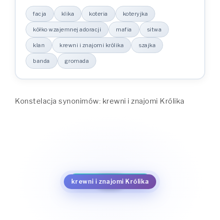
facja
klika
koteria
koteryjka
kółko wzajemnej adoracji
mafia
sitwa
klan
krewni i znajomi królika
szajka
banda
gromada
Konstelacja synonimów: krewni i znajomi Królika
koteria
koteryjka
gromada
klika
facja
kółko wzajemnej adoracji
banda
krewni i znajomi Królika
mafia
szajka
sitwa
krewni i znajomi królika
klan