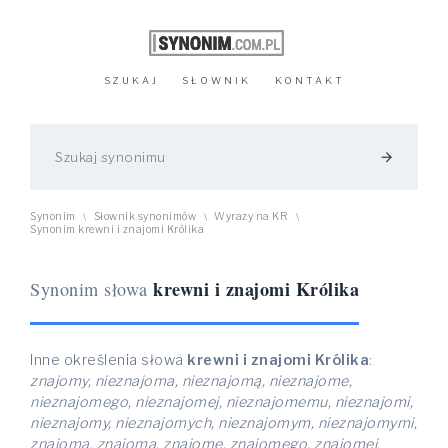
SZUKAJ
SŁOWNIK
KONTAKT
arrow_forward
Synonim
Słownik synonimów
Wyrazy na KR
\
\
\
Synonim krewni i znajomi Królika
krewni i znajomi Królika
Synonim słowa
Inne określenia słowa
krewni i znajomi Królika
:
znajomy, nieznajoma, nieznajomą, nieznajome,
nieznajomego, nieznajomej, nieznajomemu, nieznajomi,
nieznajomy, nieznajomych, nieznajomym, nieznajomymi,
znajoma, znajomą, znajome, znajomego, znajomej,