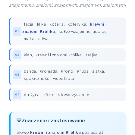
znajomemu, znajomi, znajomych, znajomym, znajomymi
facja
,
klika
,
koteria
,
koteryjka
,
krewni i
znajomi Królika
,
kółko wzajemnej adoracji
,
01
mafia
,
sitwa
klan
,
krewni i znajomi królika
,
szajka
02
banda
,
gromada
,
grono
,
grupa
,
siatka
,
03
społeczność
,
wspólnota
drużyna
,
kółko
,
stowarzyszenie
04
Znaczenie i zastosowanie
Słowo
krewni i znajomi Królika
posiada 21