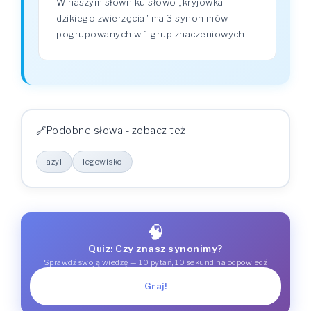
W naszym słowniku słowo „kryjówka
dzikiego zwierzęcia" ma 3 synonimów
pogrupowanych w 1 grup znaczeniowych.
Podobne słowa - zobacz też
azyl
legowisko
🧠
Quiz: Czy znasz synonimy?
Sprawdź swoją wiedzę — 10 pytań, 10 sekund na odpowiedź
Graj!