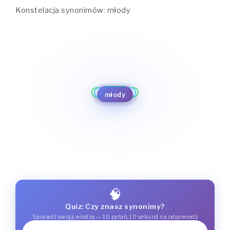
Konstelacja synonimów: młody
gołowąs
niepełnoletni
dzieciak
małolat
chłopak
nieletni
młody
niedorosły
młody
młody człowiek
niedojrzały
młodzik
młokos
🧠
Quiz: Czy znasz synonimy?
Sprawdź swoją wiedzę — 10 pytań, 10 sekund na odpowiedź