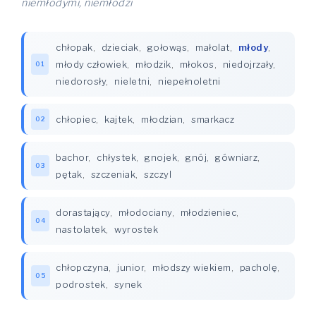
niemłodymi, niemłodzi
chłopak
,
dzieciak
,
gołowąs
,
małolat
,
młody
,
młody człowiek
,
młodzik
,
młokos
,
niedojrzały
,
01
niedorosły
,
nieletni
,
niepełnoletni
chłopiec
,
kajtek
,
młodzian
,
smarkacz
02
bachor
,
chłystek
,
gnojek
,
gnój
,
gówniarz
,
03
pętak
,
szczeniak
,
szczyl
dorastający
,
młodociany
,
młodzieniec
,
04
nastolatek
,
wyrostek
chłopczyna
,
junior
,
młodszy wiekiem
,
pacholę
,
05
podrostek
,
synek