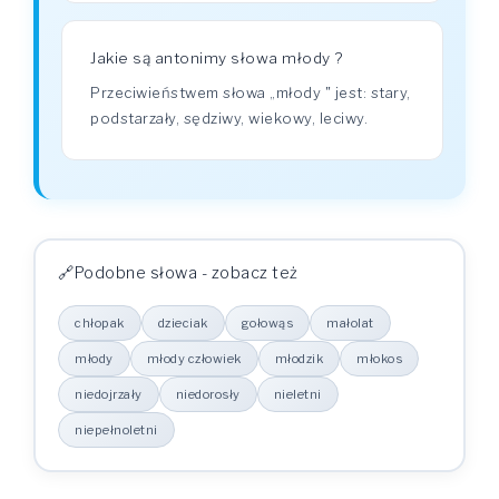
Jakie są antonimy słowa młody ?
Przeciwieństwem słowa „młody " jest: stary,
podstarzały, sędziwy, wiekowy, leciwy.
Podobne słowa - zobacz też
chłopak
dzieciak
gołowąs
małolat
młody
młody człowiek
młodzik
młokos
niedojrzały
niedorosły
nieletni
niepełnoletni