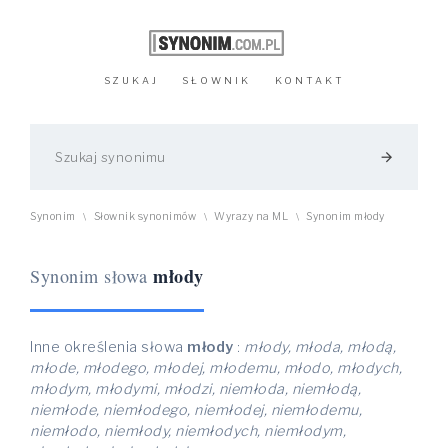
SZUKAJ
SŁOWNIK
KONTAKT
arrow_forward
Synonim
Słownik synonimów
Wyrazy na ML
Synonim młody
\
\
\
młody
Synonim słowa
Inne określenia słowa
młody
:
młody, młoda, młodą,
młode, młodego, młodej, młodemu, młodo, młodych,
młodym, młodymi, młodzi, niemłoda, niemłodą,
niemłode, niemłodego, niemłodej, niemłodemu,
niemłodo, niemłody, niemłodych, niemłodym,