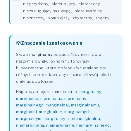
nieprzydatny
,
nierzutujący
,
niezasadny
,
niezasługujący na uwagę
,
niezauważalny
,
nieznaczny
,
pomniejszy
,
zbyteczny
,
zbędny
Znaczenie i zastosowanie
Słowo
marginalny
posiada 71 synonimów w
naszym słowniku. Synonimy to wyrazy
bliskoznaczne, które możesz użyć zamiennie w
różnych kontekstach, aby urozmaicić swój tekst i
uniknąć powtórzeń.
Najpopularniejsze zamienniki to:
marginalny,
marginalna, marginalną, marginalne,
marginalnego, marginalnej, marginalnemu,
marginalni, marginalnie, marginalnych,
marginalnym, marginalnymi, niemarginalna,
niemarginalną, niemarginalne, niemarginalnego,