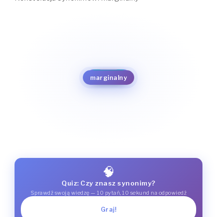
bagatelny
banalny
miałki
błahy
mało ważny
irrelewantny
mało oryginalny
nieistotny
marginalny
mało istotny
nieważny
pomijalny
poboczny
🧠
Quiz: Czy znasz synonimy?
Sprawdź swoją wiedzę — 10 pytań, 10 sekund na odpowiedź
Graj!