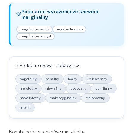
Popularne wyrażenia ze słowem
marginalny
marginalny wynik
marginalny stan
marginalny pomysł
Podobne słowa - zobacz też
bagatelny
banalny
błahy
irrelewantny
nieistotny
nieważny
poboczny
pomijalny
mało istotny
mało oryginalny
mało ważny
miałki
Konstelacja synonimów: marginalny