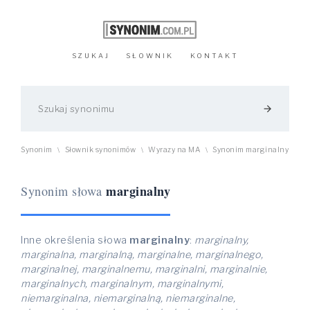
SZUKAJ
SŁOWNIK
KONTAKT
arrow_forward
Synonim
Słownik synonimów
Wyrazy na MA
Synonim marginalny
\
\
\
marginalny
Synonim słowa
Inne określenia słowa
marginalny
:
marginalny,
marginalna, marginalną, marginalne, marginalnego,
marginalnej, marginalnemu, marginalni, marginalnie,
marginalnych, marginalnym, marginalnymi,
niemarginalna, niemarginalną, niemarginalne,