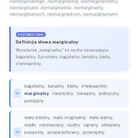
niemarginalnego, niemarginalnej, niemarginalnemu,
niemarginalni, niemarginalnie, niemarginalny,
niemarginalnych, niemarginalnym, niemarginalnymi
PRZYMIOTNIK
Definicja słowa marginalny
Wyrażenie „marginalny" to cecha oznaczająca
bagatelny. Synonimy: bagatelny, banalny, błahy,
irrelewantny.
bagatelny
,
banalny
,
błahy
,
irrelewantny
,
marginalny
,
nieistotny
,
nieważny
,
poboczny
,
01
pomijalny
mało istotny
,
mało oryginalny
,
mało ważny
,
miałki
,
nieznaczący
,
nudny
,
ograny
,
oklepany
,
pospolity
,
powierzchowny
,
przeciętny
,
02