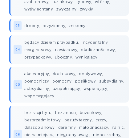
szablonowy
,
tuzinkowy
,
typowy
,
wtórny
,
wyświechtany
,
zwyczajny
,
zwykły
drobny
,
przyziemny
,
znikomy
03
będący dziełem przypadku
,
incydentalny
,
marginesowy
,
nawiasowy
,
okolicznościowy
,
04
przypadkowy
,
uboczny
,
wynikający
akcesoryjny
,
dodatkowy
,
dopływowy
,
pomocniczy
,
pomocny
,
posiłkowy
,
subsydialny
,
05
subsydiarny
,
uzupełniający
,
wspierający
,
wspomagający
bez racji bytu
,
bez sensu
,
bezcelowy
,
bezprzedmiotowy
,
bezużyteczny
,
czczy
,
dalszoplanowy
,
daremny
,
mało znaczący
,
na nic
,
nie na miejscu
,
niegodny uwagi
,
niepotrzebny
,
06