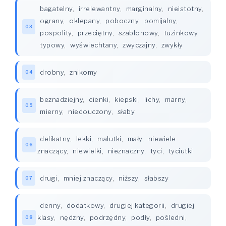
bagatelny
,
irrelewantny
,
marginalny
,
nieistotny
,
ograny
,
oklepany
,
poboczny
,
pomijalny
,
03
pospolity
,
przeciętny
,
szablonowy
,
tuzinkowy
,
typowy
,
wyświechtany
,
zwyczajny
,
zwykły
drobny
,
znikomy
04
beznadziejny
,
cienki
,
kiepski
,
lichy
,
marny
,
05
mierny
,
niedouczony
,
słaby
delikatny
,
lekki
,
malutki
,
mały
,
niewiele
06
znaczący
,
niewielki
,
nieznaczny
,
tyci
,
tyciutki
drugi
,
mniej znaczący
,
niższy
,
słabszy
07
denny
,
dodatkowy
,
drugiej kategorii
,
drugiej
klasy
,
nędzny
,
podrzędny
,
podły
,
pośledni
,
08