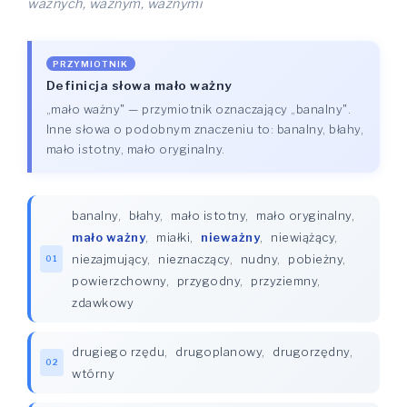
ważnych, ważnym, ważnymi
PRZYMIOTNIK
Definicja słowa mało ważny
„mało ważny" — przymiotnik oznaczający „banalny".
Inne słowa o podobnym znaczeniu to: banalny, błahy,
mało istotny, mało oryginalny.
banalny
,
błahy
,
mało istotny
,
mało oryginalny
,
mało ważny
,
miałki
,
nieważny
,
niewiążący
,
niezajmujący
,
nieznaczący
,
nudny
,
pobieżny
,
01
powierzchowny
,
przygodny
,
przyziemny
,
zdawkowy
drugiego rzędu
,
drugoplanowy
,
drugorzędny
,
02
wtórny