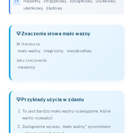
niepełny
,
strzępkowy
,
szczątkowy
,
urywkowy
,
14
ułamkowy
,
śladowy
Znaczenia słowa mało ważny
W literaturze
mało ważny
,
niegroźny
,
nieszkodliwy
Jako rzeczownik
niewinny
Przykłady użycia w zdaniu
To jest bardzo mało ważny rozwiązanie, które
warto rozważyć.
Zastąpienie wyrazu „mało ważny" synonimem