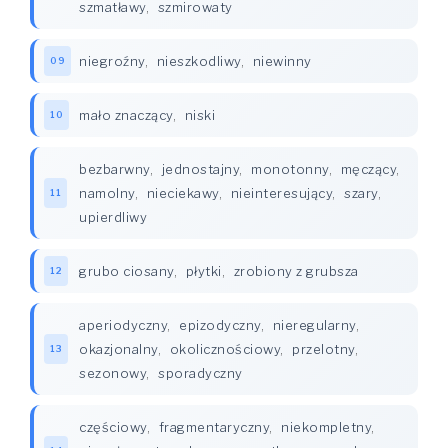
szmatławy
,
szmirowaty
niegroźny
,
nieszkodliwy
,
niewinny
09
mało znaczący
,
niski
10
bezbarwny
,
jednostajny
,
monotonny
,
męczący
,
namolny
,
nieciekawy
,
nieinteresujący
,
szary
,
11
upierdliwy
grubo ciosany
,
płytki
,
zrobiony z grubsza
12
aperiodyczny
,
epizodyczny
,
nieregularny
,
okazjonalny
,
okolicznościowy
,
przelotny
,
13
sezonowy
,
sporadyczny
częściowy
,
fragmentaryczny
,
niekompletny
,