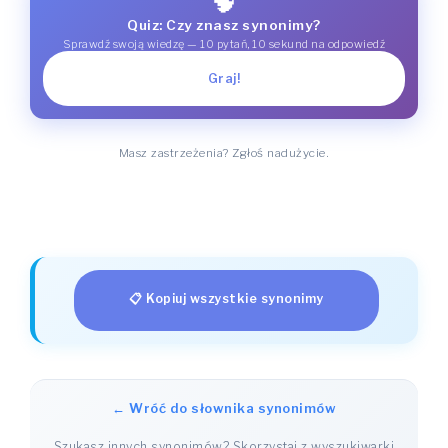
🧠
Quiz: Czy znasz synonimy?
Sprawdź swoją wiedzę — 10 pytań, 10 sekund na odpowiedź
Graj!
Masz zastrzeżenia? Zgłoś nadużycie.
📋 Kopiuj wszystkie synonimy
← Wróć do słownika synonimów
Szukasz innych synonimów? Skorzystaj z wyszukiwarki