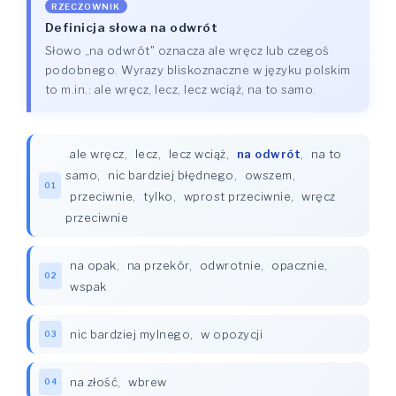
RZECZOWNIK
Definicja słowa na odwrót
Słowo „na odwrót" oznacza ale wręcz lub czegoś
podobnego. Wyrazy bliskoznaczne w języku polskim
to m.in.: ale wręcz, lecz, lecz wciąż, na to samo.
ale wręcz
,
lecz
,
lecz wciąż
,
na odwrót
,
na to
samo
,
nic bardziej błędnego
,
owszem
,
01
przeciwnie
,
tylko
,
wprost przeciwnie
,
wręcz
przeciwnie
na opak
,
na przekór
,
odwrotnie
,
opacznie
,
02
wspak
nic bardziej mylnego
,
w opozycji
03
na złość
,
wbrew
04