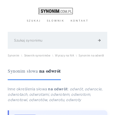
SZUKAJ
SŁOWNIK
KONTAKT
arrow_forward
Synonim
Słownik synonimów
Wyrazy na NA
Synonim na odwrót
\
\
\
na odwrót
Synonim słowa
Inne określenia słowa
na odwrót
:
odwrót, odwrocie,
odwrotach, odwrotami, odwrotem, odwrotom,
odwrotowi, odwrotów, odwrotu, odwroty