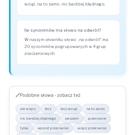
wciąż, na to samo, nic bardziej błędnego.
Ile synonimów ma słowo na odwrót?
W naszym słowniku słowo „na odwrót" ma
20 synonimów pogrupowanych w 4 grup
znaczeniowych.
Podobne słowa - zobacz też
ale wręcz
lecz
lecz wciąż
na to samo
nic bardziej błędnego
owszem
przeciwnie
tylko
wprost przeciwnie
wręcz przeciwnie