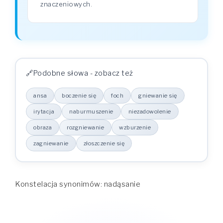
znaczeniowych.
Podobne słowa - zobacz też
ansa
boczenie się
foch
gniewanie się
irytacja
naburmuszenie
niezadowolenie
obraza
rozgniewanie
wzburzenie
zagniewanie
złoszczenie się
Konstelacja synonimów: nadąsanie