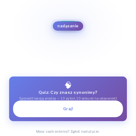
foch
złoszczenie się
boczenie się
gniewanie się
ansa
zagniewanie
irytacja
wzburzenie
nadąsanie
naburmuszenie
rozgniewanie
niezadowolenie
obraza
🧠
Quiz: Czy znasz synonimy?
Sprawdź swoją wiedzę — 10 pytań, 10 sekund na odpowiedź
Graj!
Masz zastrzeżenia? Zgłoś nadużycie.