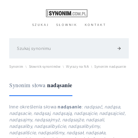
SZUKAJ
SŁOWNIK
KONTAKT
arrow_forward
Synonim
Słownik synonimów
Wyrazy na NA
Synonim nadąsanie
\
\
\
nadąsanie
Synonim słowa
Inne określenia słowa
nadąsanie
:
nadąsać, nadąsa,
nadąsacie, nadąsaj, nadąsają, nadąsajcie, nadąsajcież,
nadąsajmy, nadąsajmyż, nadąsajże, nadąsali,
nadąsaliby, nadąsalibyście, nadąsalibyśmy,
nadąsaliście, nadąsaliśmy, nadąsał, nadąsała,