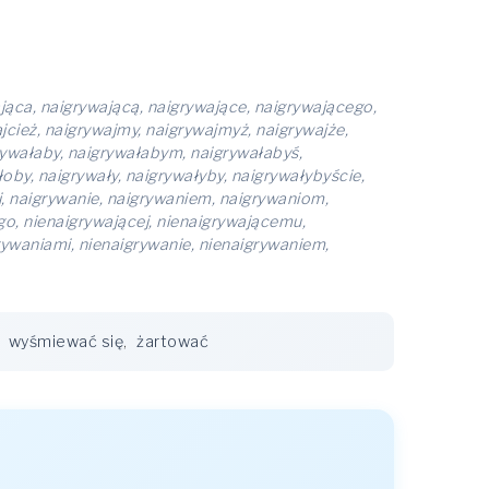
ająca, naigrywającą, naigrywające, naigrywającego,
jcież, naigrywajmy, naigrywajmyż, naigrywajże,
igrywałaby, naigrywałabym, naigrywałabyś,
oby, naigrywały, naigrywałyby, naigrywałybyście,
, naigrywanie, naigrywaniem, naigrywaniom,
go, nienaigrywającej, nienaigrywającemu,
rywaniami, nienaigrywanie, nienaigrywaniem,
,
wyśmiewać się
,
żartować