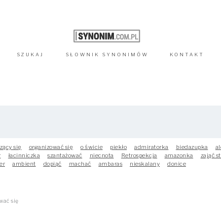
SZUKAJ
SŁOWNIK
SYNONIMÓW
KONTAKT
rzący się
organizować się
o świcie
piekło
admiratorka
biedazupka
al
r
łacinniczka
szantażować
niecnota
Retrospekcja
amazonka
zająć s
er
ambient
dopiąć
machać
ambaras
nieskalany
donice
wać się