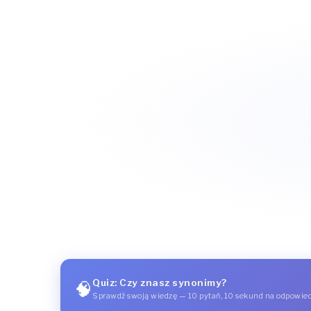
Quiz: Czy znasz synonimy?
🧠
Sprawdź swoją wiedzę — 10 pytań, 10 sekund na odpowie