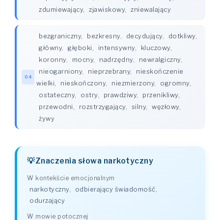
zdumiewający
,
zjawiskowy
,
zniewalający
bezgraniczny
,
bezkresny
,
decydujący
,
dotkliwy
,
główny
,
głęboki
,
intensywny
,
kluczowy
,
koronny
,
mocny
,
nadrzędny
,
newralgiczny
,
nieogarniony
,
nieprzebrany
,
nieskończenie
04
wielki
,
nieskończony
,
niezmierzony
,
ogromny
,
ostateczny
,
ostry
,
prawdziwy
,
przenikliwy
,
przewodni
,
rozstrzygający
,
silny
,
węzłowy
,
żywy
Znaczenia słowa narkotyczny
W kontekście emocjonalnym
narkotyczny
,
odbierający świadomość
,
odurzający
W mowie potocznej