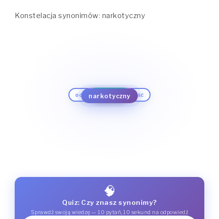
Konstelacja synonimów: narkotyczny
oszałamiający
odurzający
błyskotliwy
odbierający świadomość
otumaniający
wciągający
przemożny
uzależniający
narkotyczny
udzielający się
zaraźliwy
upajający
upojny
🧠
Quiz: Czy znasz synonimy?
Sprawdź swoją wiedzę — 10 pytań, 10 sekund na odpowiedź