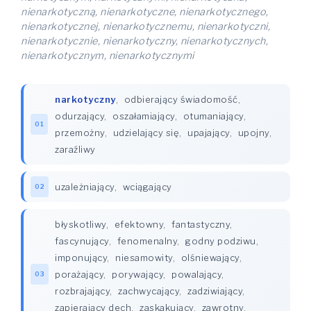
nienarkotyczną, nienarkotyczne, nienarkotycznego,
nienarkotycznej, nienarkotycznemu, nienarkotyczni,
nienarkotycznie, nienarkotyczny, nienarkotycznych,
nienarkotycznym, nienarkotycznymi
narkotyczny
,
odbierający świadomość
,
odurzający
,
oszałamiający
,
otumaniający
,
01
przemożny
,
udzielający się
,
upajający
,
upojny
,
zaraźliwy
uzależniający
,
wciągający
02
błyskotliwy
,
efektowny
,
fantastyczny
,
fascynujący
,
fenomenalny
,
godny podziwu
,
imponujący
,
niesamowity
,
olśniewający
,
porażający
,
porywający
,
powalający
,
03
rozbrajający
,
zachwycający
,
zadziwiający
,
zapierający dech
,
zaskakujący
,
zawrotny
,