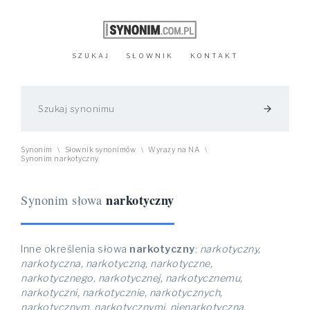
SZUKAJ
SŁOWNIK
KONTAKT
arrow_forward
Synonim
Słownik synonimów
Wyrazy na NA
\
\
\
Synonim narkotyczny
narkotyczny
Synonim słowa
Inne określenia słowa
narkotyczny
:
narkotyczny,
narkotyczna, narkotyczną, narkotyczne,
narkotycznego, narkotycznej, narkotycznemu,
narkotyczni, narkotycznie, narkotycznych,
narkotycznym, narkotycznymi, nienarkotyczna,