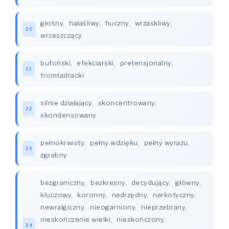
głośny
,
hałaśliwy
,
huczny
,
wrzaskliwy
,
20
wrzeszczący
bufoński
,
efekciarski
,
pretensjonalny
,
21
tromtadracki
silnie działający
,
skoncentrowany
,
22
skondensowany
pełnokrwisty
,
pełny wdzięku
,
pełny wyrazu
,
23
zgrabny
bezgraniczny
,
bezkresny
,
decydujący
,
główny
,
kluczowy
,
koronny
,
nadrzędny
,
narkotyczny
,
newralgiczny
,
nieogarniony
,
nieprzebrany
,
nieskończenie wielki
,
nieskończony
,
24