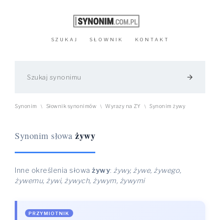
SZUKAJ
SŁOWNIK
KONTAKT
arrow_forward
Synonim
Słownik synonimów
Wyrazy na ZY
Synonim żywy
\
\
\
żywy
Synonim słowa
Inne określenia słowa
żywy
:
żywy, żywe, żywego,
żywemu, żywi, żywych, żywym, żywymi
PRZYMIOTNIK