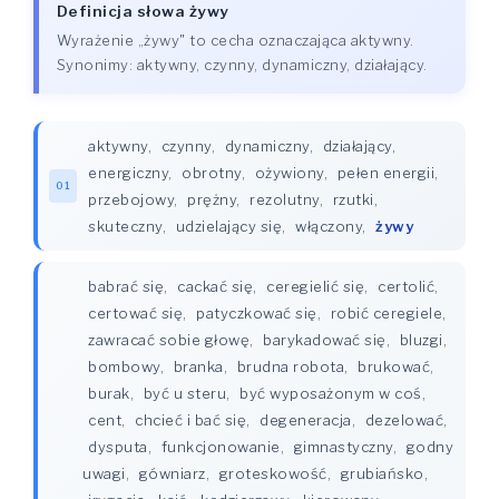
Definicja słowa żywy
Wyrażenie „żywy" to cecha oznaczająca aktywny.
Synonimy: aktywny, czynny, dynamiczny, działający.
aktywny
,
czynny
,
dynamiczny
,
działający
,
energiczny
,
obrotny
,
ożywiony
,
pełen energii
,
01
przebojowy
,
prężny
,
rezolutny
,
rzutki
,
skuteczny
,
udzielający się
,
włączony
,
żywy
babrać się
,
cackać się
,
ceregielić się
,
certolić
,
certować się
,
patyczkować się
,
robić ceregiele
,
zawracać sobie głowę
,
barykadować się
,
bluzgi
,
bombowy
,
branka
,
brudna robota
,
brukować
,
burak
,
być u steru
,
być wyposażonym w coś
,
cent
,
chcieć i bać się
,
degeneracja
,
dezelować
,
dysputa
,
funkcjonowanie
,
gimnastyczny
,
godny
uwagi
,
gówniarz
,
groteskowość
,
grubiańsko
,