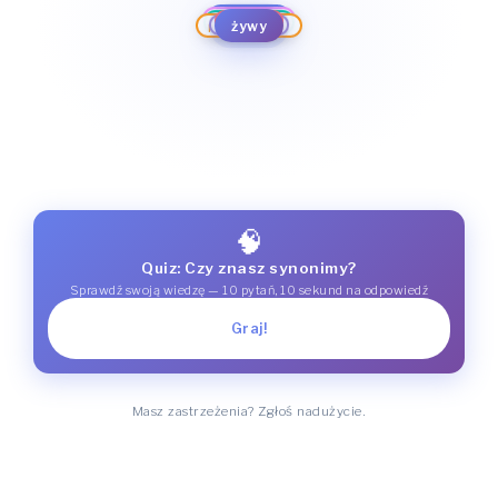
aktywny
prężny
rezolutny
przebojowy
czynny
rzutki
pełen energii
dynamiczny
żywy
ożywiony
działający
obrotny
energiczny
🧠
Quiz: Czy znasz synonimy?
Sprawdź swoją wiedzę — 10 pytań, 10 sekund na odpowiedź
Graj!
Masz zastrzeżenia? Zgłoś nadużycie.