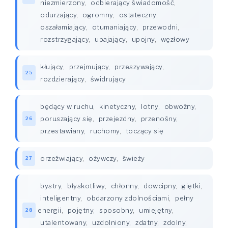
niezmierzony
,
odbierający świadomość
,
odurzający
,
ogromny
,
ostateczny
,
oszałamiający
,
otumaniający
,
przewodni
,
rozstrzygający
,
upajający
,
upojny
,
węzłowy
kłujący
,
przejmujący
,
przeszywający
,
25
rozdzierający
,
świdrujący
będący w ruchu
,
kinetyczny
,
lotny
,
obwoźny
,
poruszający się
,
przejezdny
,
przenośny
,
26
przestawiany
,
ruchomy
,
toczący się
orzeźwiający
,
ożywczy
,
świeży
27
bystry
,
błyskotliwy
,
chłonny
,
dowcipny
,
giętki
,
inteligentny
,
obdarzony zdolnościami
,
pełny
energii
,
pojętny
,
sposobny
,
umiejętny
,
28
utalentowany
,
uzdolniony
,
zdatny
,
zdolny
,