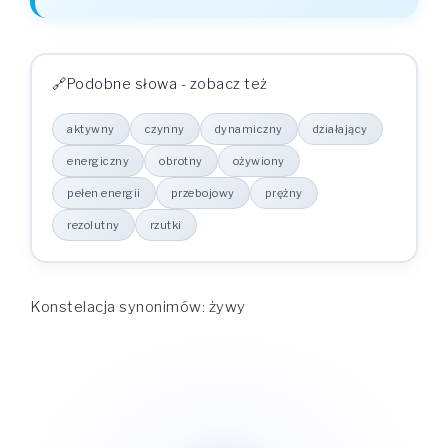
PRZYPADEK
R. MĘSKI
R. ŻEŃSKI
R. NIJAKI
żywy
żywa
żywe
Mianownik
żywego
żywej
żywego
Dopełniacz
Podobne słowa - zobacz też
żywemu
żywej
żywemu
Celownik
żywego
żywą
żywe
Biernik
aktywny
czynny
dynamiczny
działający
żywym
żywą
żywym
Narzędnik
żywym
żywej
żywym
energiczny
obrotny
ożywiony
Miejscownik
pełen energii
przebojowy
prężny
rezolutny
rzutki
Konstelacja synonimów: żywy