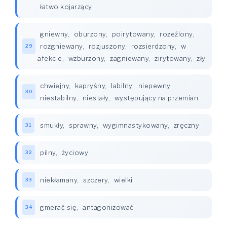
łatwo kojarzący
gniewny
,
oburzony
,
poirytowany
,
rozeźlony
,
rozgniewany
,
rozjuszony
,
rozsierdzony
,
w
29
afekcie
,
wzburzony
,
zagniewany
,
zirytowany
,
zły
chwiejny
,
kapryśny
,
labilny
,
niepewny
,
30
niestabilny
,
niestały
,
występujący na przemian
smukły
,
sprawny
,
wygimnastykowany
,
zręczny
31
pilny
,
życiowy
32
niekłamany
,
szczery
,
wielki
33
gmerać się
,
antagonizować
34