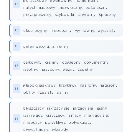
gorączkowy
,
gwałtowny
,
momentalny
,
14
natychmiastowy
,
niezwłoczny
,
pośpieszny
,
przyspieszony
,
szybciutki
,
zawrotny
,
śpieszny
ekspresyjny
,
nieodparty
,
wymowny
,
wyrazisty
15
pełen wigoru
,
zmienny
16
całkowity
,
ciemny
,
dogłębny
,
dokumentny
,
17
istotny
,
nasycony
,
ważny
,
zupełny
głęboki jaskrawy
,
krzykliwy
,
nasilony
,
natężony
,
18
obfity
,
rzęsisty
,
usilny
błyszczący
,
iskrzący się
,
jarzący się
,
jasny
,
jaśniejący
,
krzyczący
,
lśniący
,
mieniący się
,
19
migocący
,
połyskliwy
,
połyskujący
,
uwydatniony
,
wściekły