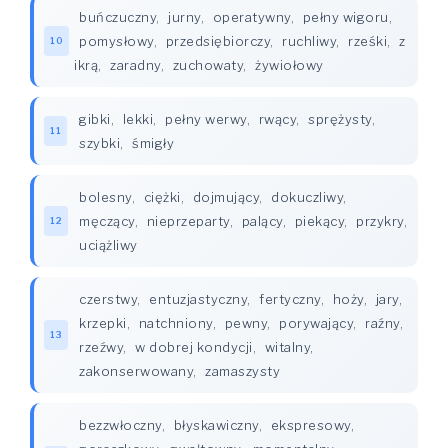
buńczuczny
,
jurny
,
operatywny
,
pełny wigoru
,
pomysłowy
,
przedsiębiorczy
,
ruchliwy
,
rześki
,
z
10
ikrą
,
zaradny
,
zuchowaty
,
żywiołowy
gibki
,
lekki
,
pełny werwy
,
rwący
,
sprężysty
,
11
szybki
,
śmigły
bolesny
,
ciężki
,
dojmujący
,
dokuczliwy
,
męczący
,
nieprzeparty
,
palący
,
piekący
,
przykry
,
12
uciążliwy
czerstwy
,
entuzjastyczny
,
fertyczny
,
hoży
,
jary
,
krzepki
,
natchniony
,
pewny
,
porywający
,
raźny
,
13
rzeźwy
,
w dobrej kondycji
,
witalny
,
zakonserwowany
,
zamaszysty
bezzwłoczny
,
błyskawiczny
,
ekspresowy
,