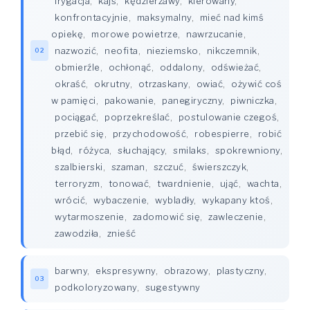
irygacja
,
kajś
,
kędzierzawy
,
kierowany
,
konfrontacyjnie
,
maksymalny
,
mieć nad kimś
opiekę
,
morowe powietrze
,
nawrzucanie
,
nazwozić
,
neofita
,
nieziemsko
,
nikczemnik
,
02
obmierźle
,
ochłonąć
,
oddalony
,
odświeżać
,
okraść
,
okrutny
,
otrzaskany
,
owiać
,
ożywić coś
w pamięci
,
pakowanie
,
panegiryczny
,
piwniczka
,
pociągać
,
poprzekreślać
,
postulowanie czegoś
,
przebić się
,
przychodowość
,
robespierre
,
robić
błąd
,
różyca
,
słuchający
,
smilaks
,
spokrewniony
,
szalbierski
,
szaman
,
szczuć
,
świerszczyk
,
terroryzm
,
tonować
,
twardnienie
,
ująć
,
wachta
,
wrócić
,
wybaczenie
,
wybladły
,
wykapany ktoś
,
wytarmoszenie
,
zadomowić się
,
zawleczenie
,
zawodziła
,
znieść
barwny
,
ekspresywny
,
obrazowy
,
plastyczny
,
03
podkoloryzowany
,
sugestywny