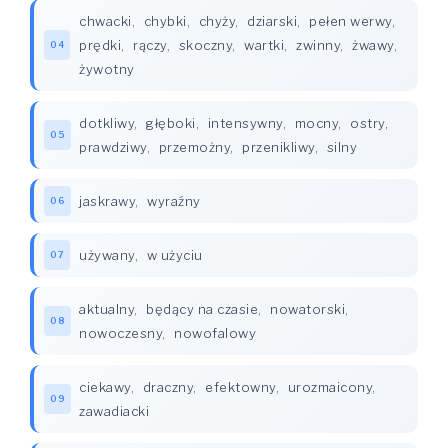
chwacki
,
chybki
,
chyży
,
dziarski
,
pełen werwy
,
prędki
,
rączy
,
skoczny
,
wartki
,
zwinny
,
żwawy
,
04
żywotny
dotkliwy
,
głęboki
,
intensywny
,
mocny
,
ostry
,
05
prawdziwy
,
przemożny
,
przenikliwy
,
silny
jaskrawy
,
wyraźny
06
używany
,
w użyciu
07
aktualny
,
będący na czasie
,
nowatorski
,
08
nowoczesny
,
nowofalowy
ciekawy
,
draczny
,
efektowny
,
urozmaicony
,
09
zawadiacki