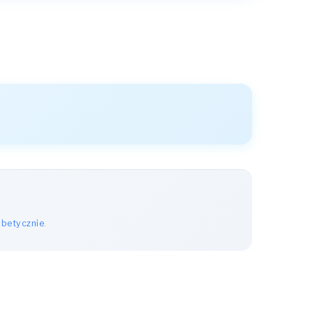
abetycznie
.