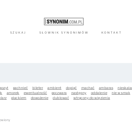
SZUKAJ
SŁOWNIK
SYNONIMÓW
KONTAKT
pozyt
pachnieć
bileter
ambient
dopiąć
machać
ambaras
nieskala
ak
amorek
ewentualność
poczwara
następny
oddalenie
nie w smak
larz
plackiem
dowożenie
dublować
wtrącony do więzienia
owiony