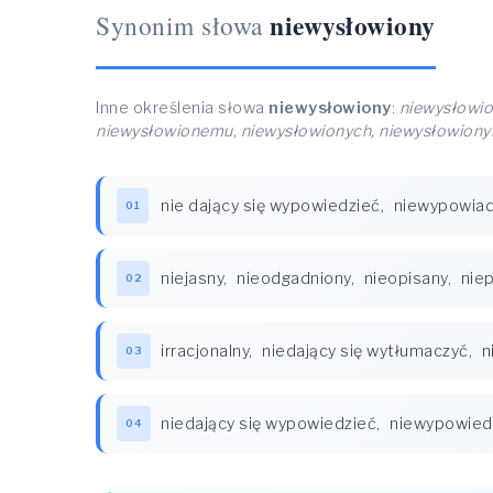
niewysłowiony
Synonim słowa
Inne określenia słowa
niewysłowiony
:
niewysłowio
niewysłowionemu, niewysłowionych, niewysłowiony
nie dający się wypowiedzieć
,
niewypowiad
01
niejasny
,
nieodgadniony
,
nieopisany
,
niep
02
irracjonalny
,
niedający się wytłumaczyć
,
n
03
niedający się wypowiedzieć
,
niewypowied
04