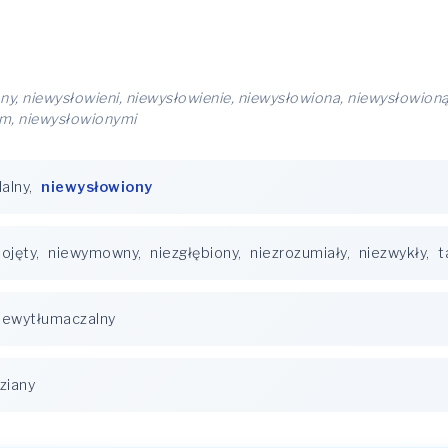
ny, niewysłowieni, niewysłowienie, niewysłowiona, niewysłowion
m, niewysłowionymi
alny
,
niewysłowiony
ojęty
,
niewymowny
,
niezgłębiony
,
niezrozumiały
,
niezwykły
,
t
iewytłumaczalny
ziany