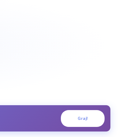
Graj!