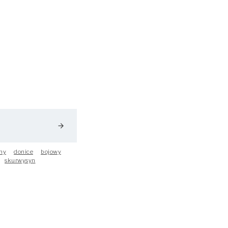
arrow_forward
ny
donice
bojowy
skurwysyn