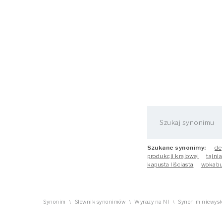
Szukane synonimy:
de
produkcji krajowej
tajni
kapusta liściasta
wokabu
Synonim
Słownik synonimów
Wyrazy na NI
Synonim niewysł
\
\
\