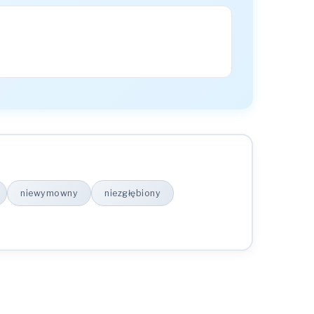
niewymowny
niezgłębiony