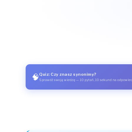
Quiz: Czy znasz synonimy?
🧠
Sprawdź swoją wiedzę — 10 pytań, 10 sekund na odpowie