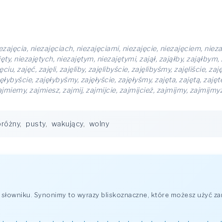
iezajęcia, niezajęciach, niezajęciami, niezajęcie, niezajęciem, nieza
ęty, niezajętych, niezajętym, niezajętymi, zajął, zająłby, zająłbym, 
iu, zajęć, zajęli, zajęliby, zajęlibyście, zajęlibyśmy, zajęliście, za
jęłybyście, zajęłybyśmy, zajęłyście, zajęłyśmy, zajęta, zajętą, zajęt
jmiemy, zajmiesz, zajmij, zajmijcie, zajmijcież, zajmijmy, zajmijmyż
próżny
,
pusty
,
wakujący
,
wolny
łowniku. Synonimy to wyrazy bliskoznaczne, które możesz użyć za