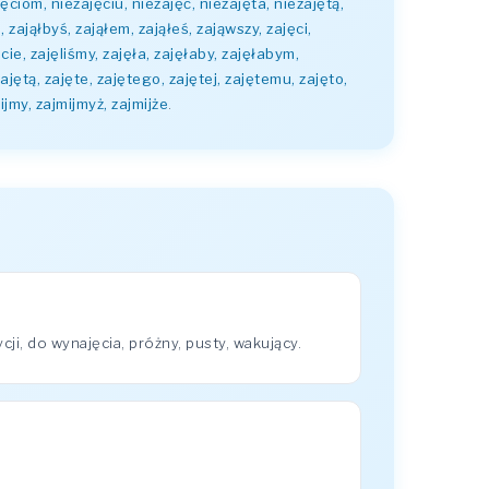
jęciom, niezajęciu, niezajęć, niezajęta, niezajętą,
 zająłbyś, zająłem, zająłeś, zająwszy, zajęci,
ście, zajęliśmy, zajęła, zajęłaby, zajęłabym,
zajętą, zajęte, zajętego, zajętej, zajętemu, zajęto,
ijmy, zajmijmyż, zajmijże
.
i, do wynajęcia, próżny, pusty, wakujący.