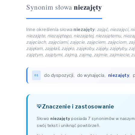
niezajęty
Synonim słowa
Inne określenia słowa
niezajęty
:
zająć, niezajęci, n
niezajęte, niezajętego, niezajętej, niezajętemu, niezaj
zajęciach, zajęciami, zajęcie, zajęciem, zajęciom, zajęc
zajęłam, zajęłaś, zajęło, zajęłoby, zajęły, zajęłyby, za
zajętym, zajętymi, zajmą, zajmę, zajmie, zajmiecie, za
do dyspozycji
,
do wynajęcia
,
niezajęty
,
01
Znaczenie i zastosowanie
Słowo
niezajęty
posiada 7 synonimów w naszym s
swój tekst i uniknąć powtórzeń.