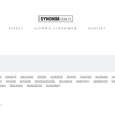
SZUKAJ
SŁOWNIK
SYNONIMÓW
KONTAKT
st
depozyt
pachnieć
bileter
ambient
dopiąć
machać
ambaras
ni
ej
tajniak
amorek
ewentualność
poczwara
następny
oddalenie
ni
larz
plackiem
dowożenie
dublować
ty