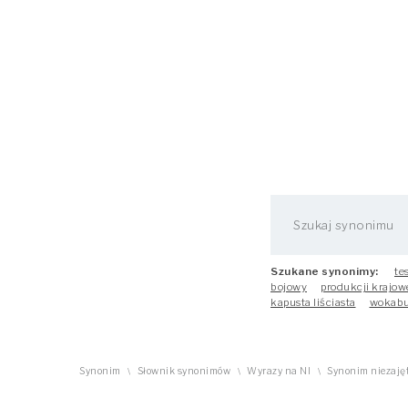
Szukane synonimy:
te
bojowy
produkcji krajow
kapusta liściasta
wokabu
Synonim
Słownik synonimów
Wyrazy na NI
Synonim niezaję
\
\
\