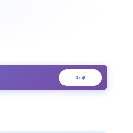
Graj!