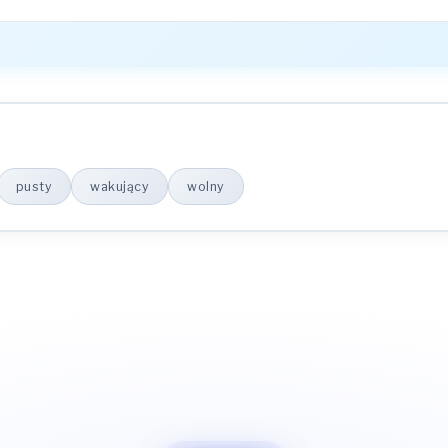
pusty
wakujący
wolny