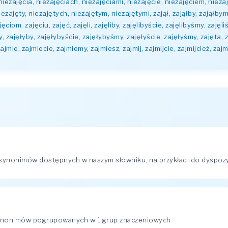
 niezajęcia, niezajęciach, niezajęciami, niezajęcie, niezajęciem, nieza
zajęty, niezajętych, niezajętym, niezajętymi, zajął, zająłby, zająłbym,
ęciom, zajęciu, zajęć, zajęli, zajęliby, zajęlibyście, zajęlibyśmy, zajęli
y, zajęłyby, zajęłybyście, zajęłybyśmy, zajęłyście, zajęłyśmy, zajęta, 
ajmie, zajmiecie, zajmiemy, zajmiesz, zajmij, zajmijcie, zajmijcież, zajm
 synonimów dostępnych w naszym słowniku, na przykład: do dyspozycj
synonimów pogrupowanych w 1 grup znaczeniowych.