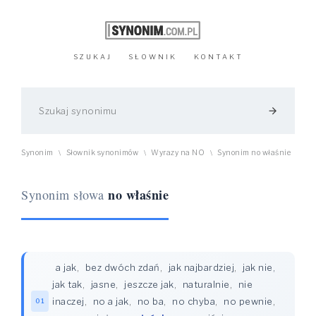
SZUKAJ
SŁOWNIK
KONTAKT
arrow_forward
Synonim
Słownik synonimów
Wyrazy na NO
Synonim no właśnie
\
\
\
no właśnie
Synonim słowa
a jak
,
bez dwóch zdań
,
jak najbardziej
,
jak nie,
jak tak
,
jasne
,
jeszcze jak
,
naturalnie
,
nie
inaczej
,
no a jak
,
no ba
,
no chyba
,
no pewnie
,
01