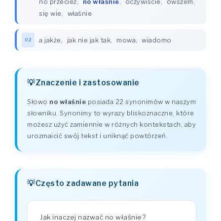
no przecież
,
no właśnie
,
oczywiście
,
owszem
,
się wie
,
właśnie
a jakże
,
jak nie jak tak
,
mowa
,
wiadomo
02
Znaczenie i zastosowanie
Słowo
no właśnie
posiada 22 synonimów w naszym
słowniku. Synonimy to wyrazy bliskoznaczne, które
możesz użyć zamiennie w różnych kontekstach, aby
urozmaicić swój tekst i uniknąć powtórzeń.
Często zadawane pytania
Jak inaczej nazwać no właśnie?