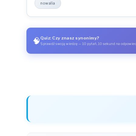
nowalia
Quiz: Czy znasz synonimy?
🧠
Sprawdź swoją wiedzę — 10 pytań, 10 sekund na odpowie