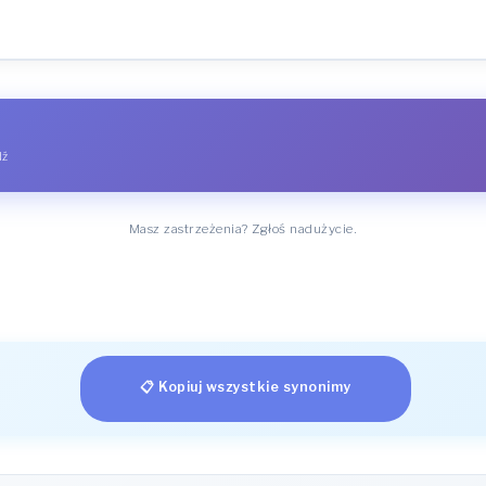
dź
Masz zastrzeżenia? Zgłoś nadużycie.
📋 Kopiuj wszystkie synonimy