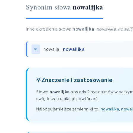
nowalijka
Synonim słowa
Inne określenia słowa
nowalijka
:
nowalijka, nowalij
nowalia
,
nowalijka
01
Znaczenie i zastosowanie
Słowo
nowalijka
posiada 2 synonimów w naszym s
swój tekst i uniknąć powtórzeń.
Najpopularniejsze zamienniki to:
nowalijka, nowali