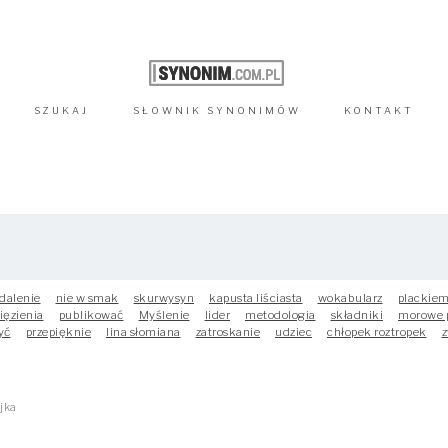
SZUKAJ
SŁOWNIK
SYNONIMÓW
KONTAKT
dalenie
nie w smak
skurwysyn
kapusta liściasta
wokabularz
plackie
ięzienia
publikować
Myślenie
lider
metodologia
składniki
morowe 
yć
przepięknie
lina słomiana
zatroskanie
udziec
chłopek roztropek
z
jka