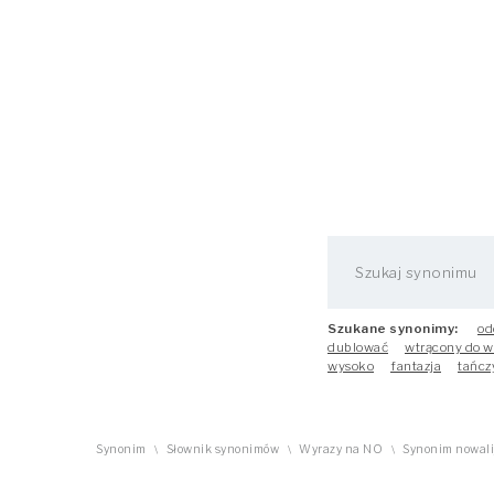
Szukane synonimy:
od
dublować
wtrącony do w
wysoko
fantazja
tańcz
Synonim
Słownik synonimów
Wyrazy na NO
Synonim nowali
\
\
\