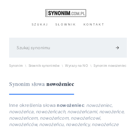
SZUKAJ
SŁOWNIK
KONTAKT
arrow_forward
Synonim
Słownik synonimów
Wyrazy na NO
Synonim nowożeniec
\
\
\
nowożeniec
Synonim słowa
Inne określenia słowa
nowożeniec
:
nowożeniec,
nowożeńca, nowożeńcach, nowożeńcami, nowożeńce,
nowożeńcem, nowożeńcom, nowożeńcowi,
nowożeńców, nowożeńcu, nowożeńcy, nowożeńcze