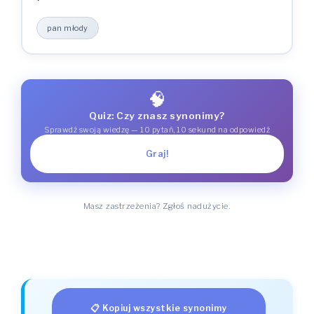
pan młody
🧠
Quiz: Czy znasz synonimy?
Sprawdź swoją wiedzę — 10 pytań, 10 sekund na odpowiedź
Graj!
Masz zastrzeżenia? Zgłoś nadużycie.
📋 Kopiuj wszystkie synonimy