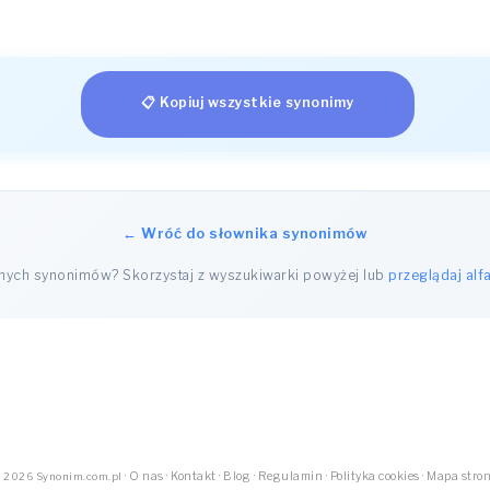
📋 Kopiuj wszystkie synonimy
← Wróć do słownika synonimów
nnych synonimów? Skorzystaj z wyszukiwarki powyżej lub
przeglądaj alf
·
O nas
·
Kontakt
·
Blog
·
Regulamin
·
Polityka cookies
·
Mapa stro
 2026 Synonim.com.pl