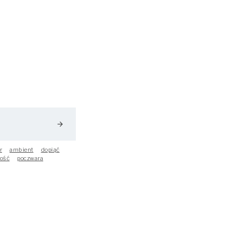
arrow_forward
r
ambient
dopiąć
ość
poczwara