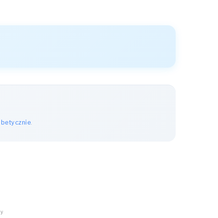
abetycznie
.
ny