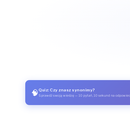
Quiz: Czy znasz synonimy?
🧠
Sprawdź swoją wiedzę — 10 pytań, 10 sekund na odpowie