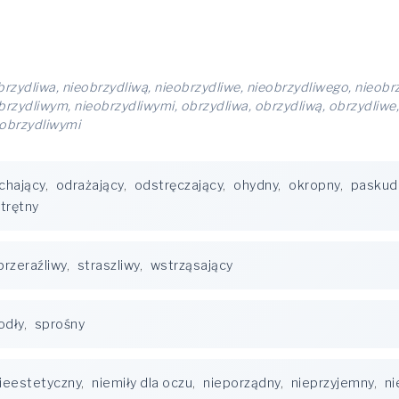
brzydliwa, nieobrzydliwą, nieobrzydliwe, nieobrzydliwego, nieobrz
obrzydliwym, nieobrzydliwymi, obrzydliwa, obrzydliwą, obrzydliwe
 obrzydliwymi
chający
,
odrażający
,
odstręczający
,
ohydny
,
okropny
,
paskud
trętny
przeraźliwy
,
straszliwy
,
wstrząsający
odły
,
sprośny
ieestetyczny
,
niemiły dla oczu
,
nieporządny
,
nieprzyjemny
,
ni