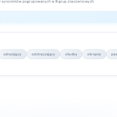
70 synonimów pogrupowanych w 8 grup znaczeniowych.
odrażający
odstręczający
ohydny
okropny
pa