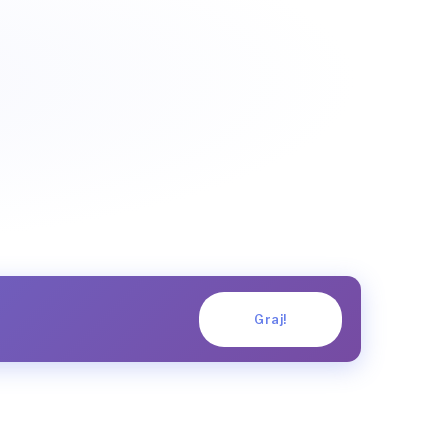
Graj!