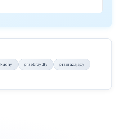
skudny
przebrzydły
przerażający