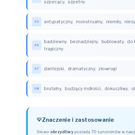
szpecący
,
szpetny
antypatyczny
,
monstrualny
,
niemiły
,
nies
05
badziewny
,
beznadziejny
,
bublowaty
,
do 
06
tragiczny
dantejski
,
dramatyczny
,
złowrogi
07
brutalny
,
budzący mdłości
,
dokuczliwy
,
o
08
Znaczenie i zastosowanie
Słowo
obrzydliwy
posiada 70 synonimów w naszy