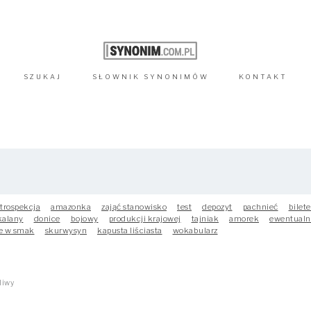
SZUKAJ
SŁOWNIK
SYNONIMÓW
KONTAKT
trospekcja
amazonka
zająć stanowisko
test
depozyt
pachnieć
bilete
kalany
donice
bojowy
produkcji krajowej
tajniak
amorek
ewentualn
e w smak
skurwysyn
kapusta liściasta
wokabularz
liwy