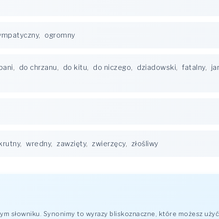
ympatyczny
,
ogromny
bani
,
do chrzanu
,
do kitu
,
do niczego
,
dziadowski
,
fatalny
,
ja
krutny
,
wredny
,
zawzięty
,
zwierzęcy
,
złośliwy
m słowniku. Synonimy to wyrazy bliskoznaczne, które możesz użyć