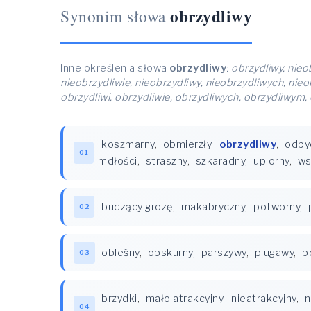
obrzydliwy
Synonim słowa
Inne określenia słowa
obrzydliwy
:
obrzydliwy, nieo
nieobrzydliwie, nieobrzydliwy, nieobrzydliwych, nie
obrzydliwi, obrzydliwie, obrzydliwych, obrzydliwym,
koszmarny
,
obmierzły
,
obrzydliwy
,
odpy
01
mdłości
,
straszny
,
szkaradny
,
upiorny
,
ws
budzący grozę
,
makabryczny
,
potworny
,
02
obleśny
,
obskurny
,
parszywy
,
plugawy
,
p
03
brzydki
,
mało atrakcyjny
,
nieatrakcyjny
,
n
04