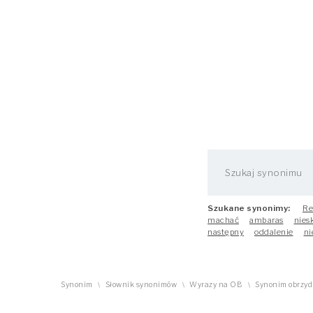
Szukane synonimy:
Re
machać
ambaras
nies
następny
oddalenie
ni
Synonim
Słownik synonimów
Wyrazy na OB
Synonim obrzyd
\
\
\