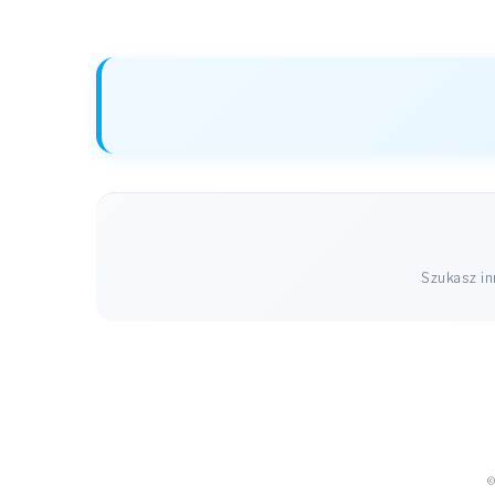
Szukasz i
©