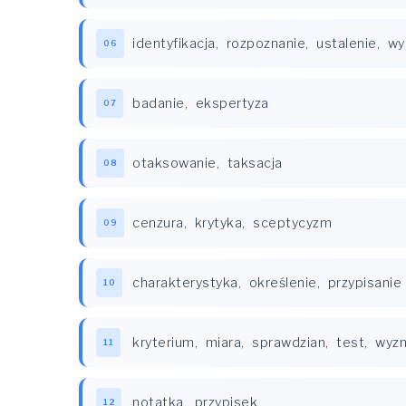
identyfikacja
,
rozpoznanie
,
ustalenie
,
wy
06
badanie
,
ekspertyza
07
otaksowanie
,
taksacja
08
cenzura
,
krytyka
,
sceptycyzm
09
charakterystyka
,
określenie
,
przypisanie
10
kryterium
,
miara
,
sprawdzian
,
test
,
wyzn
11
notatka
,
przypisek
12