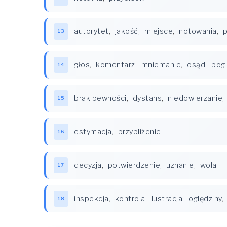
autorytet
,
jakość
,
miejsce
,
notowania
,
p
13
głos
,
komentarz
,
mniemanie
,
osąd
,
pog
14
brak pewności
,
dystans
,
niedowierzanie
,
15
estymacja
,
przybliżenie
16
decyzja
,
potwierdzenie
,
uznanie
,
wola
17
inspekcja
,
kontrola
,
lustracja
,
oględziny
,
18