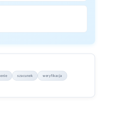
enie
szacunek
weryfikacja