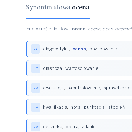
ocena
Synonim słowa
Inne określenia słowa
ocena
:
ocena, ocen, ocenach
diagnostyka
,
ocena
,
oszacowanie
01
diagnoza
,
wartościowanie
02
ewaluacja
,
skontrolowanie
,
sprawdzenie
03
kwalifikacja
,
nota
,
punktacja
,
stopień
04
cenzurka
,
opinia
,
zdanie
05