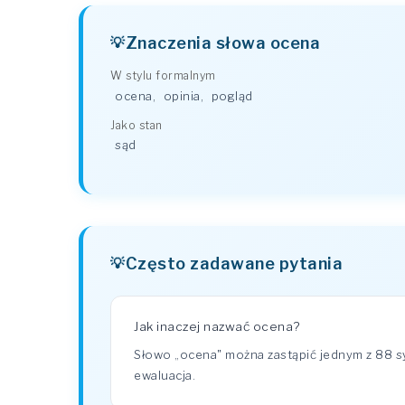
Znaczenia słowa ocena
W stylu formalnym
ocena
,
opinia
,
pogląd
Jako stan
sąd
Często zadawane pytania
Jak inaczej nazwać ocena?
Słowo „ocena" można zastąpić jednym z 88 s
ewaluacja.