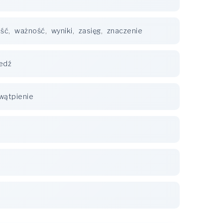
ość
,
ważność
,
wyniki
,
zasięg
,
znaczenie
edź
wątpienie