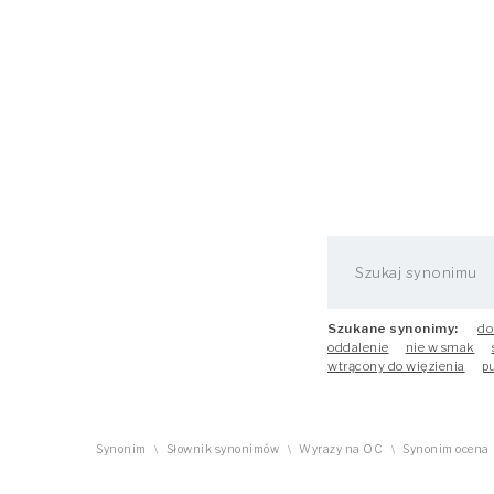
Szukane synonimy:
do
oddalenie
nie w smak
wtrącony do więzienia
p
Synonim
Słownik synonimów
Wyrazy na OC
Synonim ocena
\
\
\