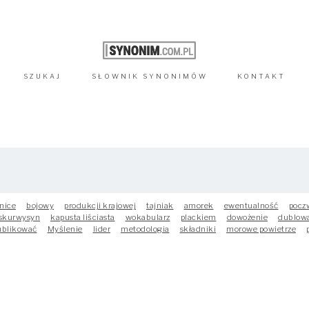
SZUKAJ
SŁOWNIK
SYNONIMÓW
KONTAKT
nice
bojowy
produkcji krajowej
tajniak
amorek
ewentualność
pocz
skurwysyn
kapusta liściasta
wokabularz
plackiem
dowożenie
dublow
ublikować
Myślenie
lider
metodologia
składniki
morowe powietrze