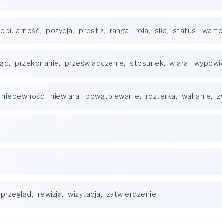
opularność
,
pozycja
,
prestiż
,
ranga
,
rola
,
siła
,
status
,
wart
ląd
,
przekonanie
,
przeświadczenie
,
stosunek
,
wiara
,
wypowi
niepewność
,
niewiara
,
powątpiewanie
,
rozterka
,
wahanie
,
z
przegląd
,
rewizja
,
wizytacja
,
zatwierdzenie