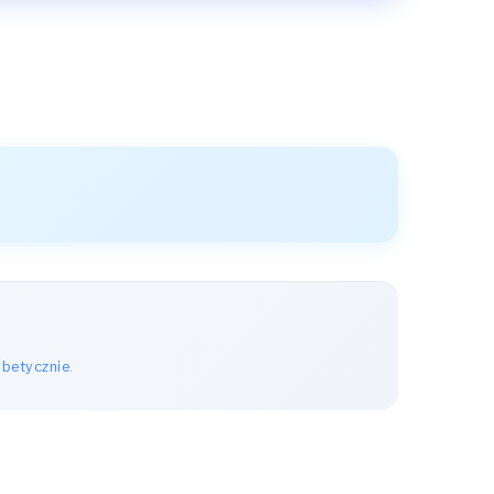
abetycznie
.