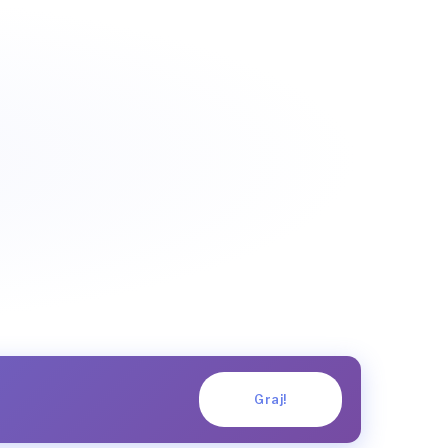
Graj!