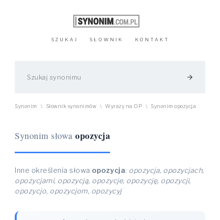
SZUKAJ
SŁOWNIK
KONTAKT
arrow_forward
Synonim
Słownik synonimów
Wyrazy na OP
Synonim opozycja
\
\
\
opozycja
Synonim słowa
Inne określenia słowa
opozycja
:
opozycja, opozycjach,
opozycjami, opozycją, opozycje, opozycję, opozycji,
opozycjo, opozycjom, opozycyj