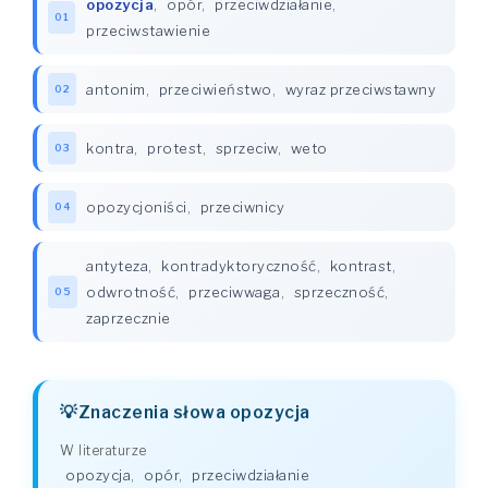
opozycja
,
opór
,
przeciwdziałanie
,
01
przeciwstawienie
antonim
,
przeciwieństwo
,
wyraz przeciwstawny
02
kontra
,
protest
,
sprzeciw
,
weto
03
opozycjoniści
,
przeciwnicy
04
antyteza
,
kontradyktoryczność
,
kontrast
,
odwrotność
,
przeciwwaga
,
sprzeczność
,
05
zaprzecznie
Znaczenia słowa opozycja
W literaturze
opozycja
,
opór
,
przeciwdziałanie