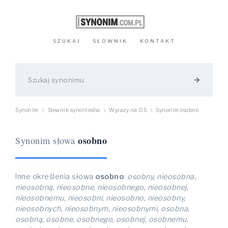
SZUKAJ
SŁOWNIK
KONTAKT
arrow_forward
Synonim
Słownik synonimów
Wyrazy na OS
Synonim osobno
\
\
\
osobno
Synonim słowa
Inne określenia słowa
osobno
:
osobny, nieosobna,
nieosobną, nieosobne, nieosobnego, nieosobnej,
nieosobnemu, nieosobni, nieosobno, nieosobny,
nieosobnych, nieosobnym, nieosobnymi, osobna,
osobną, osobne, osobnego, osobnej, osobnemu,