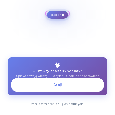
samodzielnie
niezależnie
rozdzielnie
odrębnie
oddzielnie
osobno
🧠
Quiz: Czy znasz synonimy?
Sprawdź swoją wiedzę — 10 pytań, 10 sekund na odpowiedź
Graj!
Masz zastrzeżenia? Zgłoś nadużycie.