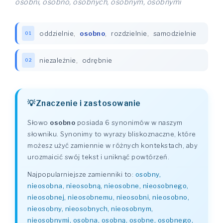
osobni, osobno, osobnych, osobnym, osobnymi
oddzielnie
,
osobno
,
rozdzielnie
,
samodzielnie
01
niezależnie
,
odrębnie
02
Znaczenie i zastosowanie
Słowo
osobno
posiada 6 synonimów w naszym
słowniku. Synonimy to wyrazy bliskoznaczne, które
możesz użyć zamiennie w różnych kontekstach, aby
urozmaicić swój tekst i uniknąć powtórzeń.
Najpopularniejsze zamienniki to:
osobny,
nieosobna, nieosobną, nieosobne, nieosobnego,
nieosobnej, nieosobnemu, nieosobni, nieosobno,
nieosobny, nieosobnych, nieosobnym,
nieosobnymi, osobna, osobną, osobne, osobnego,