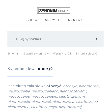
SZUKAJ
SŁOWNIK
KONTAKT
arrow_forward
Synonim
Słownik synonimów
Wyrazy na OT
Synonim otoczyć
\
\
\
otoczyć
Synonim słowa
Inne określenia słowa
otoczyć
:
otoczyć, nieotoczeni,
nieotoczenia, nieotoczeniach, nieotoczeniami,
nieotoczenie, nieotoczeniem, nieotoczeniom,
nieotoczeniu, nieotoczeń, nieotoczona, nieotoczoną,
nieotoczone, nieotoczonego, nieotoczonej,