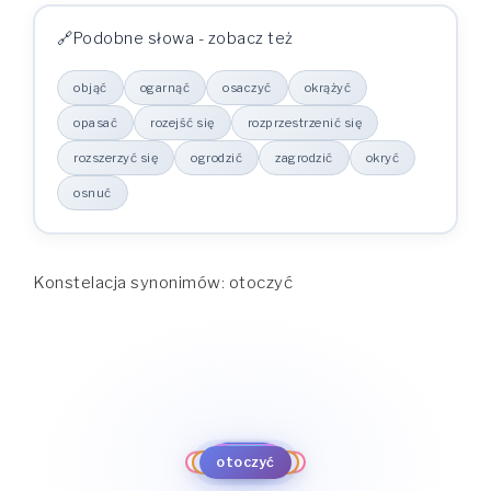
Podobne słowa - zobacz też
objąć
ogarnąć
osaczyć
okrążyć
opasać
rozejść się
rozprzestrzenić się
rozszerzyć się
ogrodzić
zagrodzić
okryć
osnuć
Konstelacja synonimów: otoczyć
objąć
ogarnąć
osnuć
okryć
osaczyć
zagrodzić
okrążyć
ogrodzić
otoczyć
opasać
rozszerzyć się
rozejść się
rozprzestrzenić się