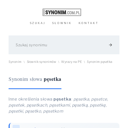
SZUKAJ
SŁOWNIK
KONTAKT
arrow_forward
Synonim
Słownik synonimów
Wyrazy na PE
Synonim pęsetka
\
\
\
pęsetka
Synonim słowa
Inne określenia słowa
pęsetka
:
pęsetka, pęsetce,
pęsetek, pęsetkach, pęsetkami, pęsetką, pęsetkę,
pęsetki, pęsetko, pęsetkom