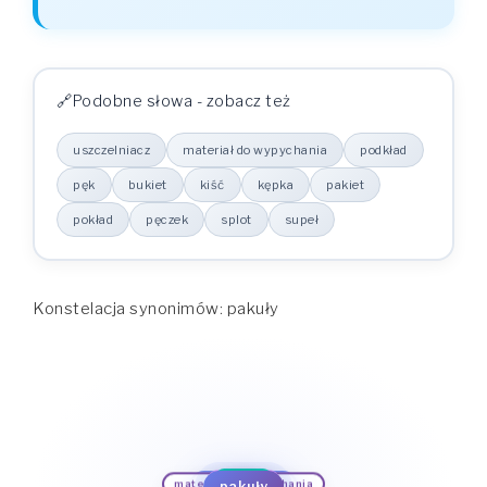
Podobne słowa - zobacz też
uszczelniacz
materiał do wypychania
podkład
pęk
bukiet
kiść
kępka
pakiet
pokład
pęczek
splot
supeł
Konstelacja synonimów: pakuły
pęk
podkład
bukiet
materiał do wypychania
supeł
uszczelniacz
kiść
splot
pakuły
kępka
pęczek
pakiet
pokład