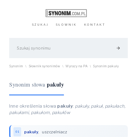
SZUKAJ
SŁOWNIK
KONTAKT
arrow_forward
Synonim
Słownik synonimów
Wyrazy na PA
Synonim pakuły
\
\
\
pakuły
Synonim słowa
Inne określenia słowa
pakuły
:
pakuły, pakuł, pakułach,
pakułami, pakułom, pakułów
pakuły
,
uszczelniacz
01