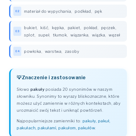
materiał do wypychania
,
podkład
,
pęk
02
bukiet
,
kiść
,
kępka
,
pakiet
,
pokład
,
pęczek
,
03
splot
,
supeł
,
tłumok
,
wiązanka
,
wiązka
,
węzeł
powłoka
,
warstwa
,
zasoby
04
Znaczenie i zastosowanie
Słowo
pakuły
posiada 20 synonimów w naszym
słowniku. Synonimy to wyrazy bliskoznaczne, które
możesz użyć zamiennie w różnych kontekstach, aby
urozmaicić swój tekst i uniknąć powtórzeń.
Najpopularniejsze zamienniki to:
pakuły, pakuł,
pakułach, pakułami, pakułom, pakułów
.