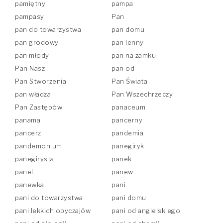
pamiętny
pampa
pampasy
Pan
pan do towarzystwa
pan domu
pan grodowy
pan lenny
pan młody
pan na zamku
Pan Nasz
pan od
Pan Stworzenia
Pan Świata
pan władza
Pan Wszechrzeczy
Pan Zastępów
panaceum
panama
pancerny
pancerz
pandemia
pandemonium
panegiryk
panegirysta
panek
panel
panew
panewka
pani
pani do towarzystwa
pani domu
pani lekkich obyczajów
pani od angielskiego