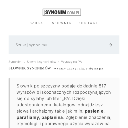
SZUKAJ
SŁOWNIK
KONTAKT
arrow_forward
Synonim
Słownik synonimów
Wyrazy na PA
\
\
pa
SŁOWNIK SYNONIMÓW
wyrazy zaczynające się na
·
Słownik polszczyzny podaje dokładnie 517
wyrazów bliskoznacznych rozpoczynających
się od sylaby lub liter „PA”. Dzięki
udostępnionemu katalogowi odnajdziesz
słowa i archaizmy takie jak m.in.
pasienie,
parafialny, paplanina
. Zgłębienie znaczenia,
etymologii i poprawnego użycia wyrazów na