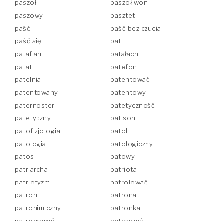
paszoł
paszoł won
paszowy
pasztet
paść
paść bez czucia
paść się
pat
patafian
patałach
patat
patefon
patelnia
patentować
patentowany
patentowy
paternoster
patetyczność
patetyczny
patison
patofizjologia
patol
patologia
patologiczny
patos
patowy
patriarcha
patriota
patriotyzm
patrolować
patron
patronat
patronimiczny
patronka
patronować
patroszyć