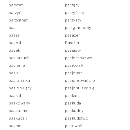
parytet
parzący
parzyć
parzyć się
parzygnat
parzysty
pas
pas graniczny
pasaż
pasażer
pascal
Pascha
pasek
pasiasty
pasibrzuch
pasiecznictwo
pasienie
pasikonik
pasja
pasjonat
pasjonatka
pasjonować się
pasjonujący
pasjonujący się
paskal
paskarz
paskowany
paskuda
paskudnie
paskudny
paskudzić
paskudztwo
pasmo
pasować