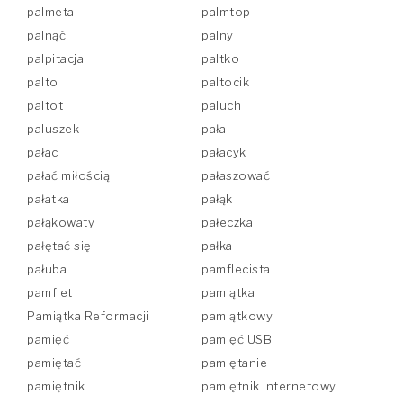
palmeta
palmtop
palnąć
palny
palpitacja
paltko
palto
paltocik
paltot
paluch
paluszek
pała
pałac
pałacyk
pałać miłością
pałaszować
pałatka
pałąk
pałąkowaty
pałeczka
pałętać się
pałka
pałuba
pamflecista
pamflet
pamiątka
Pamiątka Reformacji
pamiątkowy
pamięć
pamięć USB
pamiętać
pamiętanie
pamiętnik
pamiętnik internetowy