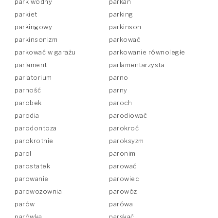
park wodny
parkan
parkiet
parking
parkingowy
parkinson
parkinsonizm
parkować
parkować w garażu
parkowanie równoległe
parlament
parlamentarzysta
parlatorium
parno
parność
parny
parobek
paroch
parodia
parodiować
parodontoza
parokroć
parokrotnie
paroksyzm
parol
paronim
parostatek
parować
parowanie
parowiec
parowozownia
parowóz
parów
parówa
parówka
parskać