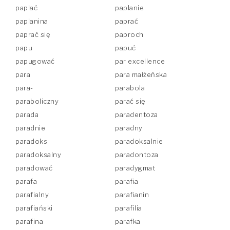
paplać
paplanie
paplanina
paprać
paprać się
paproch
papu
papuć
papugować
par excellence
para
para małżeńska
para-
parabola
paraboliczny
parać się
parada
paradentoza
paradnie
paradny
paradoks
paradoksalnie
paradoksalny
paradontoza
paradować
paradygmat
parafa
parafia
parafialny
parafianin
parafiański
parafilia
parafina
parafka