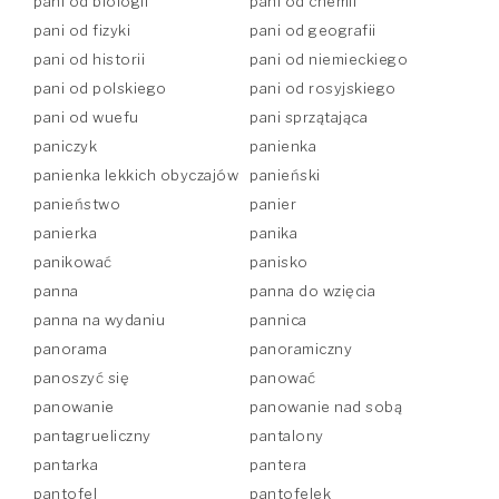
pani od biologii
pani od chemii
pani od fizyki
pani od geografii
pani od historii
pani od niemieckiego
pani od polskiego
pani od rosyjskiego
pani od wuefu
pani sprzątająca
paniczyk
panienka
panienka lekkich obyczajów
panieński
panieństwo
panier
panierka
panika
panikować
panisko
panna
panna do wzięcia
panna na wydaniu
pannica
panorama
panoramiczny
panoszyć się
panować
panowanie
panowanie nad sobą
pantagrueliczny
pantalony
pantarka
pantera
pantofel
pantofelek