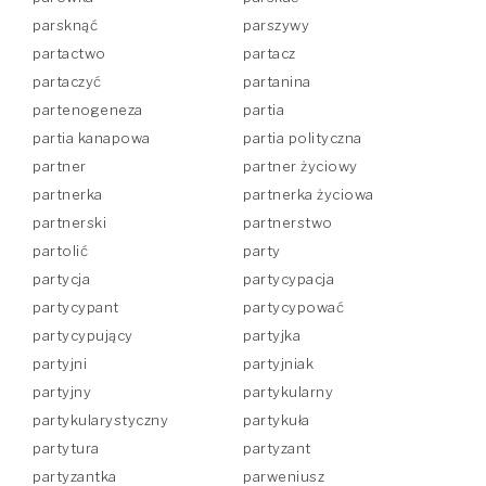
parsknąć
parszywy
partactwo
partacz
partaczyć
partanina
partenogeneza
partia
partia kanapowa
partia polityczna
partner
partner życiowy
partnerka
partnerka życiowa
partnerski
partnerstwo
partolić
party
partycja
partycypacja
partycypant
partycypować
partycypujący
partyjka
partyjni
partyjniak
partyjny
partykularny
partykularystyczny
partykuła
partytura
partyzant
partyzantka
parweniusz