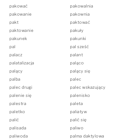
pakować
pakowalnia
pakowanie
pakownia
pakt
paktować
paktowanie
pakuły
pakunek
pakunki
pal
pal sześć
palacz
palant
palatalizacja
paląco
palący
palący się
palba
palec
palec drugi
palec wskazujący
palenie się
palenisko
palestra
paleta
paletko
paliatyw
palić
palić się
palisada
paliwo
paliwoda
palma daktylowa