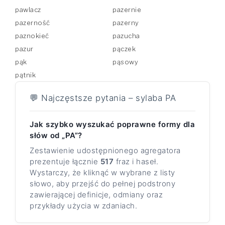
pawlacz
pazernie
pazerność
pazerny
paznokieć
pazucha
pazur
pączek
pąk
pąsowy
pątnik
💬 Najczęstsze pytania – sylaba PA
Jak szybko wyszukać poprawne formy dla
słów od „PA”?
Zestawienie udostępnionego agregatora
prezentuje łącznie
517
fraz i haseł.
Wystarczy, że kliknąć w wybrane z listy
słowo, aby przejść do pełnej podstrony
zawierającej definicje, odmiany oraz
przykłady użycia w zdaniach.