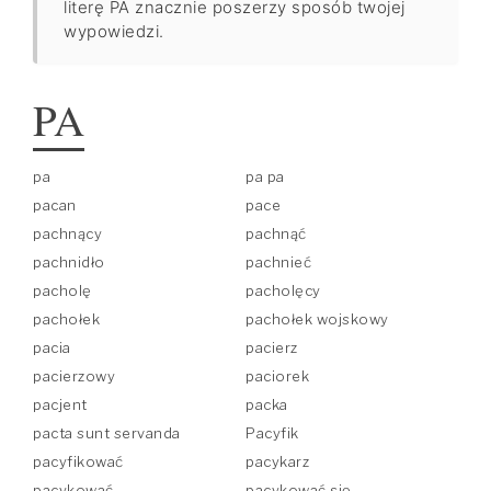
literę PA znacznie poszerzy sposób twojej
wypowiedzi.
PA
pa
pa pa
pacan
pace
pachnący
pachnąć
pachnidło
pachnieć
pacholę
pacholęcy
pachołek
pachołek wojskowy
pacia
pacierz
pacierzowy
paciorek
pacjent
packa
pacta sunt servanda
Pacyfik
pacyfikować
pacykarz
pacykować
pacykować się