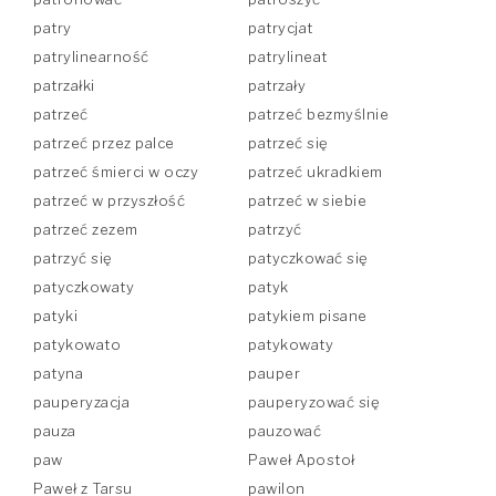
patry
patrycjat
patrylinearność
patrylineat
patrzałki
patrzały
patrzeć
patrzeć bezmyślnie
patrzeć przez palce
patrzeć się
patrzeć śmierci w oczy
patrzeć ukradkiem
patrzeć w przyszłość
patrzeć w siebie
patrzeć zezem
patrzyć
patrzyć się
patyczkować się
patyczkowaty
patyk
patyki
patykiem pisane
patykowato
patykowaty
patyna
pauper
pauperyzacja
pauperyzować się
pauza
pauzować
paw
Paweł Apostoł
Paweł z Tarsu
pawilon