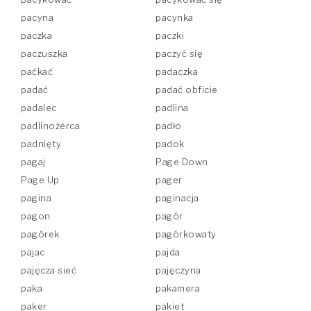
pacyna
pacynka
paczka
paczki
paczuszka
paczyć się
paćkać
padaczka
padać
padać obficie
padalec
padlina
padlinożerca
padło
padnięty
padok
pagaj
Page Down
Page Up
pager
pagina
paginacja
pagon
pagór
pagórek
pagórkowaty
pajac
pajda
pajęcza sieć
pajęczyna
paka
pakamera
paker
pakiet