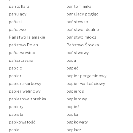
pantoflarz
pantomimika
panujący
panujący pogląd
pański
państewko
państwo
państwo idealne
Państwo Islamskie
państwo młodzi
państwo Polan
Państwo Środka
państwowiec
państwowy
pańszczyzna
papa
papcio
papeć
papier
papier pergaminowy
papier skarbowy
papier wartościowy
papier welinowy
papieros
papierowa torebka
papierowy
papiery
papież
papista
papka
papkowatość
papkowaty
papla
paplacz