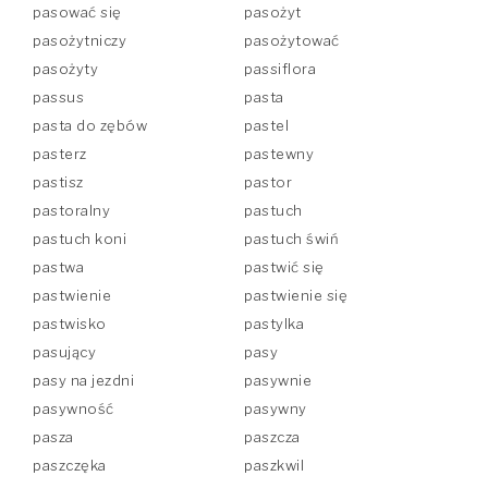
pasować się
pasożyt
pasożytniczy
pasożytować
pasożyty
passiflora
passus
pasta
pasta do zębów
pastel
pasterz
pastewny
pastisz
pastor
pastoralny
pastuch
pastuch koni
pastuch świń
pastwa
pastwić się
pastwienie
pastwienie się
pastwisko
pastylka
pasujący
pasy
pasy na jezdni
pasywnie
pasywność
pasywny
pasza
paszcza
paszczęka
paszkwil