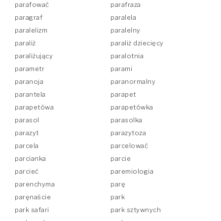
parafować
parafraza
paragraf
paralela
paralelizm
paralelny
paraliż
paraliż dziecięcy
paraliżujący
paralotnia
parametr
parami
paranoja
paranormalny
parantela
parapet
parapetówa
parapetówka
parasol
parasolka
parazyt
parazytoza
parcela
parcelować
parcianka
parcie
parcieć
paremiologia
parenchyma
parę
paręnaście
park
park safari
park sztywnych