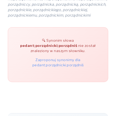
porządniccy, porządnicka, porządnicką, porządnickich,
porządnickie, porządnickiego, porządnickiej,
porządnickiemu, porządnickim, porządnickimi
Synonim słowa
pedant;porządnicki;porządniś
nie został
znaleziony w naszym słowniku.
Zaproponuj synonimy dla
pedant;porządnicki;porządniś