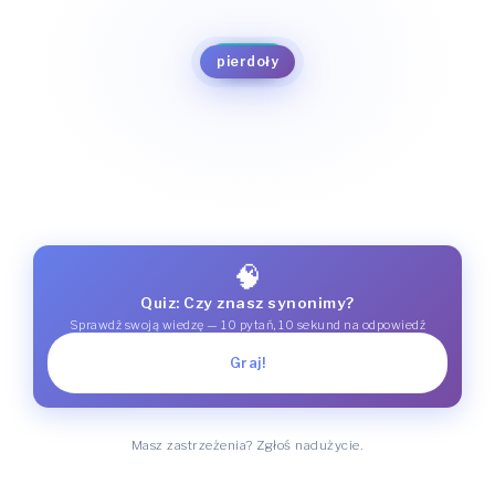
głupstwa
absurd
bzdury
bzdet
androny
bzdety
bujda
bajer
pierdoły
brednia
bajęda
bezsens
banialuka
🧠
Quiz: Czy znasz synonimy?
Sprawdź swoją wiedzę — 10 pytań, 10 sekund na odpowiedź
Graj!
Masz zastrzeżenia? Zgłoś nadużycie.