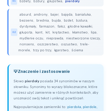
bzdety
,
bzdury
,
głupstwa
,
pierdoły
01
absurd
,
androny
,
bajer
,
bajęda
,
banialuka
,
bezsens
,
brednia
,
bujda
,
bzdet
,
bzdura
,
dyrdymały
,
farmazon
,
fałsz
,
głodne kawałki
,
głupota
,
kant
,
kit
,
krętactwo
,
kłamstwo
,
lipa
,
02
mydlenie oczu
,
nieprawda
,
niestworzone rzeczy
,
nonsens
,
oszczerstwo
,
oszustwo
,
trele-
morele
,
trzy po trzy
,
łgarstwo
,
ściema
Znaczenie i zastosowanie
Słowo
pierdoły
posiada 34 synonimów w naszym
słowniku. Synonimy to wyrazy bliskoznaczne, które
możesz użyć zamiennie w różnych kontekstach, aby
urozmaicić swój tekst i uniknąć powtórzeń.
Najpopularniejsze zamienniki to:
pierdoła, pierdole,