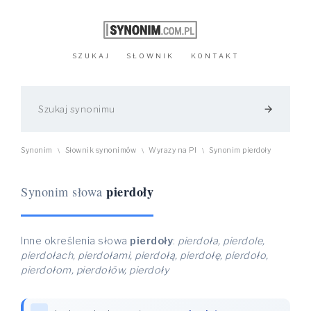
SZUKAJ
SŁOWNIK
KONTAKT
arrow_forward
Synonim
Słownik synonimów
Wyrazy na PI
Synonim pierdoły
\
\
\
pierdoły
Synonim słowa
Inne określenia słowa
pierdoły
:
pierdoła, pierdole,
pierdołach, pierdołami, pierdołą, pierdołę, pierdoło,
pierdołom, pierdołów, pierdoły