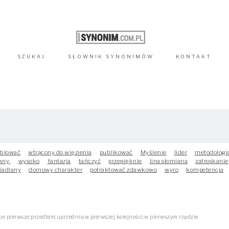
SZUKAJ
SŁOWNIK
SYNONIMÓW
KONTAKT
blować
wtrącony do więzienia
publikować
Myślenie
lider
metodologi
any
wysoko
fantazja
tańczyć
przepięknie
lina słomiana
zatroskanie
iadlany
domowy charakter
potraktować zdawkowo
wyro
kompetencja
po pierwsze;przedtem;uprzednio;w pierwszej kolejności;w pierwszym rzędzie