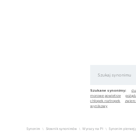
Szukane synonimy:
du
morowe powietrze
pożąd
chłopek roztropek
zwierc
wynikowy
Synonim
Słownik synonimów
Wyrazy na PI
Synonim pierwej;
\
\
\