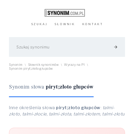
SZUKAJ
SŁOWNIK
KONTAKT
arrow_forward
Synonim
Słownik synonimów
Wyrazy na PI
\
\
\
Synonim piryt;złoto głupców
piryt;złoto głupców
Synonim słowa
Inne określenia słowa
piryt;złoto głupców
:
talmi-
złoto, talmi-złocie, talmi-złota, talmi-złotem, talmi-złotu