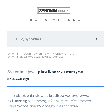
SZUKAJ
SŁOWNIK
KONTAKT
arrow_forward
Synonim
Słownik synonimów
Wyrazy na PL
\
\
\
Synonim plastikowy;z tworzywa sztucznego
plastikowy;z tworzywa
Synonim słowa
sztucznego
Inne określenia słowa
plastikowy;z tworzywa
sztucznego
:
sztuczny, niesztuczna, niesztuczną,
niesztuczne, niesztucznego, niesztucznej,