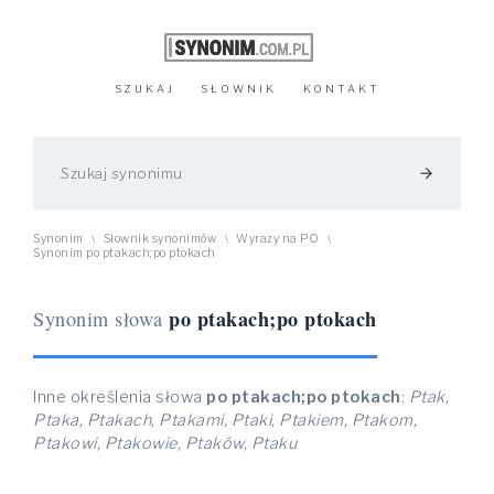
SZUKAJ
SŁOWNIK
KONTAKT
arrow_forward
Synonim
Słownik synonimów
Wyrazy na PO
\
\
\
Synonim po ptakach;po ptokach
po ptakach;po ptokach
Synonim słowa
Inne określenia słowa
po ptakach;po ptokach
:
Ptak,
Ptaka, Ptakach, Ptakami, Ptaki, Ptakiem, Ptakom,
Ptakowi, Ptakowie, Ptaków, Ptaku